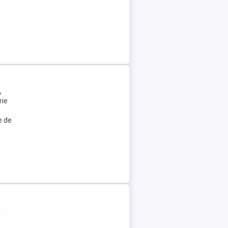
,
rie
e de
m