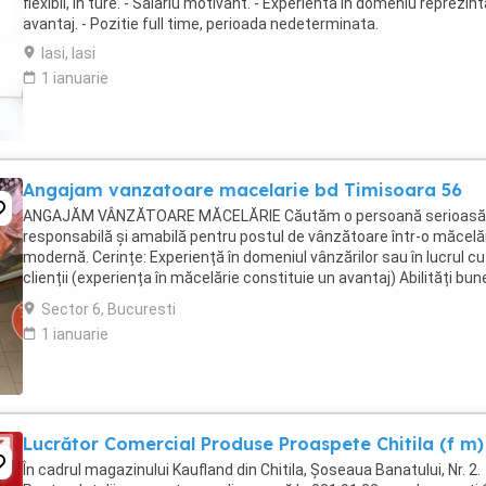
flexibil, in ture. - Salariu motivant. - Experienta in domeniu reprezin
avantaj. - Pozitie full time, perioada nedeterminata.
Iasi, Iasi
1 ianuarie
Angajam vanzatoare macelarie bd Timisoara 56
ANGAJĂM VÂNZĂTOARE MĂCELĂRIE Căutăm o persoană serioasă
responsabilă și amabilă pentru postul de vânzătoare într-o măcelă
modernă. Cerințe: Experiență în domeniul vânzărilor sau în lucrul cu
clienții (experiența în măcelărie constituie un avantaj) Abilități bun
comunicare și relaționare Rapiditate, ...
Sector 6, Bucuresti
1 ianuarie
Lucrător Comercial Produse Proaspete Chitila (f m)
În cadrul magazinului Kaufland din Chitila, Șoseaua Banatului, Nr. 2.