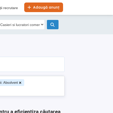
Adaugă anunț
ii recrutare
ii: Absolvent
ntru a eficientiza căutarea