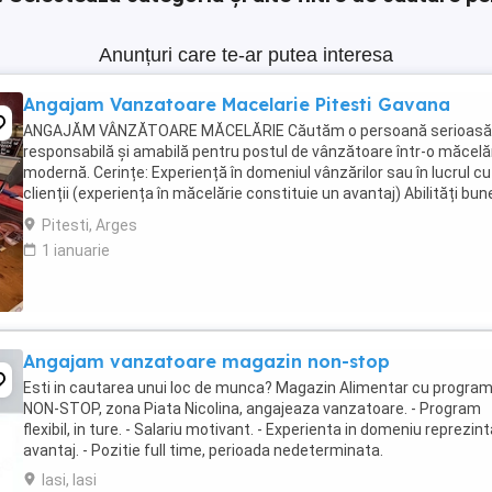
Anunțuri care te-ar putea interesa
Angajam Vanzatoare Macelarie Pitesti Gavana
ANGAJĂM VÂNZĂTOARE MĂCELĂRIE Căutăm o persoană serioasă
responsabilă și amabilă pentru postul de vânzătoare într-o măcelă
modernă. Cerințe: Experiență în domeniul vânzărilor sau în lucrul cu
clienții (experiența în măcelărie constituie un avantaj) Abilități bun
comunicare și relaționare Rapiditate, ...
Pitesti, Arges
1 ianuarie
Angajam vanzatoare magazin non-stop
Esti in cautarea unui loc de munca? Magazin Alimentar cu progra
NON-STOP, zona Piata Nicolina, angajeaza vanzatoare. - Program
flexibil, in ture. - Salariu motivant. - Experienta in domeniu reprezin
avantaj. - Pozitie full time, perioada nedeterminata.
Iasi, Iasi