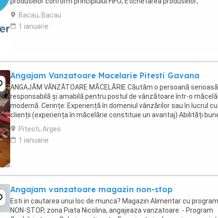
produselor conform principiului FIFO; Etichetarea produselor;
Verificarea termenelor de valabilitate; Consilierea ...
Bacau, Bacau
1 ianuarie
Angajam Vanzatoare Macelarie Pitesti Gavana
ANGAJĂM VÂNZĂTOARE MĂCELĂRIE Căutăm o persoană serioasă
responsabilă și amabilă pentru postul de vânzătoare într-o măcelă
modernă. Cerințe: Experiență în domeniul vânzărilor sau în lucrul cu
clienții (experiența în măcelărie constituie un avantaj) Abilități bun
comunicare și relaționare Rapiditate, ...
Pitesti, Arges
1 ianuarie
Angajam vanzatoare magazin non-stop
Esti in cautarea unui loc de munca? Magazin Alimentar cu progra
NON-STOP, zona Piata Nicolina, angajeaza vanzatoare. - Program