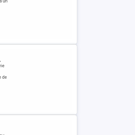
ta un
,
rie
e de