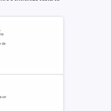
,
rie
e de
m
ta un