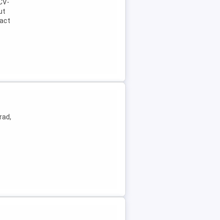
 CV-
ut
ract
rad,