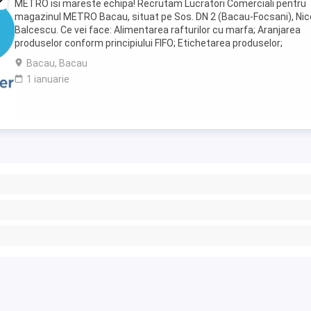
METRO isi mareste echipa! Recrutam Lucratori Comerciali pentru
magazinul METRO Bacau, situat pe Sos. DN 2 (Bacau-Focsani), Nic
Balcescu. Ce vei face: Alimentarea rafturilor cu marfa; Aranjarea
produselor conform principiului FIFO; Etichetarea produselor;
Verificarea termenelor de valabilitate; Consilierea ...
Bacau, Bacau
1 ianuarie