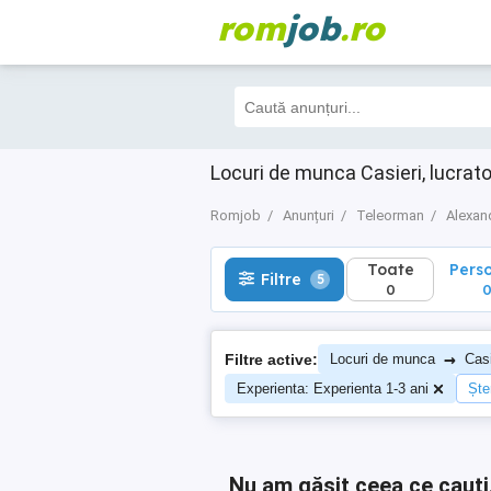
rom
job
.ro
Toate
Perso
Filtre
5
0
0
Locuri de munca Casieri, lucrat
Romjob
Anunțuri
Teleorman
Alexan
Toate
Pers
Filtre
5
0
→
Filtre active:
Locuri de munca
Casi
Experienta: Experienta 1-3 ani
Șter
Nu am găsit ceea ce cauți