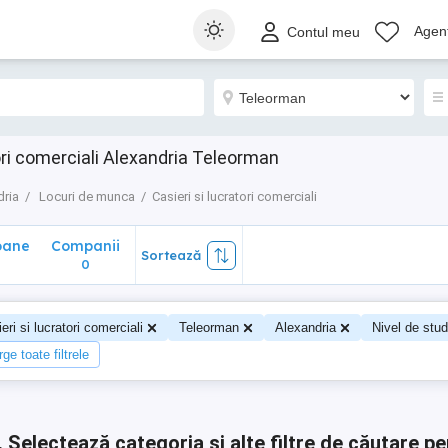
ane
Companii
Sortează
Agenț
Contul meu
0
ori comerciali Alexandria Teleorman
dria
Locuri de munca
Casieri si lucratori comerciali
oane
Companii
Sortează
0
0
eri si lucratori comerciali
Teleorman
Alexandria
Nivel de stud
ge toate filtrele
.
Selectează categoria și alte filtre de căutare pe