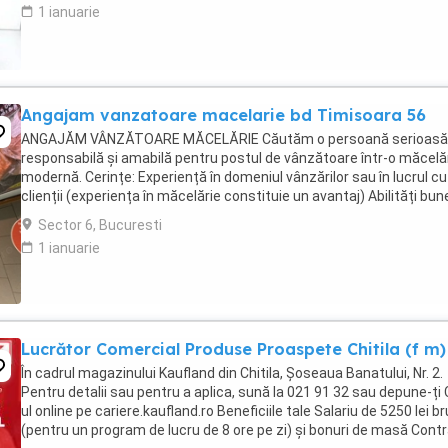
1 ianuarie
Angajam vanzatoare macelarie bd Timisoara 56
ANGAJĂM VÂNZĂTOARE MĂCELĂRIE Căutăm o persoană serioasă
responsabilă și amabilă pentru postul de vânzătoare într-o măcelă
modernă. Cerințe: Experiență în domeniul vânzărilor sau în lucrul cu
clienții (experiența în măcelărie constituie un avantaj) Abilități bun
comunicare și relaționare Rapiditate, ...
Sector 6, Bucuresti
1 ianuarie
Lucrător Comercial Produse Proaspete Chitila (f m)
În cadrul magazinului Kaufland din Chitila, Șoseaua Banatului, Nr. 2.
Pentru detalii sau pentru a aplica, sună la 021 91 32 sau depune-ți
ul online pe cariere.kaufland.ro Beneficiile tale Salariu de 5250 lei br
(pentru un program de lucru de 8 ore pe zi) și bonuri de masă Cont