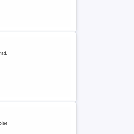
rad,
olae