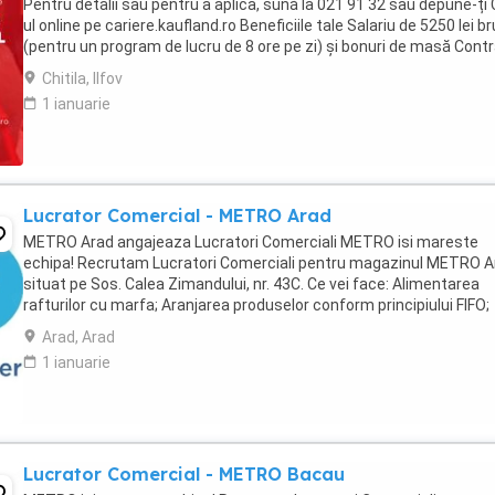
Pentru detalii sau pentru a aplica, sună la 021 91 32 sau depune-ți
ul online pe cariere.kaufland.ro Beneficiile tale Salariu de 5250 lei br
(pentru un program de lucru de 8 ore pe zi) și bonuri de masă Cont
de muncă pe ...
Chitila, Ilfov
1 ianuarie
Lucrator Comercial - METRO Arad
METRO Arad angajeaza Lucratori Comerciali METRO isi mareste
echipa! Recrutam Lucratori Comerciali pentru magazinul METRO A
situat pe Sos. Calea Zimandului, nr. 43C. Ce vei face: Alimentarea
rafturilor cu marfa; Aranjarea produselor conform principiului FIFO;
Etichetarea produselor; Verificarea ...
Arad, Arad
1 ianuarie
Lucrator Comercial - METRO Bacau