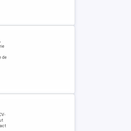
,
rie
e de
 CV-
ut
ract