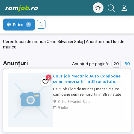
rom
job
.ro
Filtre
4
Cereri locuri de munca Cehu Silvaniei Salaj | Anunturi caut loc de
munca
Anunțuri
20
50
Anunțuri pe pagină:
Caut job Mecanic Auto Camioane
3
semi remorci tir in Strainatate.
Caut job ( loc de munca) mecanic auto
camioane semi remorci tir in Strainatate
ofer si rog seriozitate relati la telefon
Cehu Silvaniei, Salaj
0752794365.
9 iulie