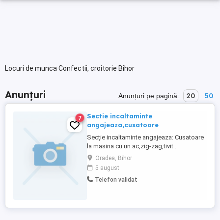
Locuri de munca Confectii, croitorie Bihor
Anunțuri
20
50
Anunțuri pe pagină:
Sectie incaltaminte
7
angajeaza,cusatoare
Secție incaltaminte angajeaza: Cusatoare
la masina cu un ac,zig-zag,tivit .
Zona(Piața Mare) Mai multe informații la
Oradea, Bihor
tel.
5 august
Telefon validat