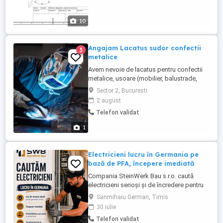
execuție pentru piese și ansambluri. de
asemenea, imi ofera posibilitati ...
10
Angajam Lacatus sudor confectii
3
metalice
Avem nevoie de lacatus pentru confectii
metalice, usoare (mobilier, balustrade,
porti etc) Cerinte: Executa lucrari de
Sector 2, Bucuresti
prelucrare a tablelor, diferitelor profile
2 august
metalice si tevi rotunde sau rectangulare
Telefon validat
prin: taiere-debitare, ajustare, gaurire,
filetare, alezare, indreptare la rece;
1
Realizeaza executia ...
Electricieni lucru în Germania pe
bază de PFA, începere imediată
Compania SteinWerk Bau s.r.o. caută
electricieni serioși și de încredere pentru
colaborare în Germania. Activitatea se
Sanmihaiu German, Timis
desfășoară pe bază de PFA activitate
30 iulie
independentă. Oferim lucru stabil pe tot
Telefon validat
parcursul anului, posibilitatea începerii