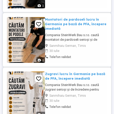
imediate și cazare asigurată. Remunerația
1
se stabilește în funcție ...
Montatori de pardoseli lucru în
Germania pe bază de PFA, începere
imediată
Compania SteinWerk Bau s.r.o. caută
montatori de pardoseli serioși și de
încredere pentru colaborare în Germania.
Sanmihaiu German, Timis
Activitatea se desfășoară pe bază de PFA
30 iulie
activitate independentă. Oferim lucru
Telefon validat
stabil pe tot parcursul anului, posibilitatea
1
începerii imediate și cazare asigurată.
Remunerația se stabilește ...
Zugravi lucru în Germania pe bază
de PFA, începere imediată
Compania SteinWerk Bau s.r.o. caută
zugravi serioși și de încredere pentru
colaborare în Germania. Activitatea se
Sanmihaiu German, Timis
desfășoară pe bază de PFA activitate
30 iulie
independentă. Oferim lucru stabil pe tot
Telefon validat
parcursul anului, posibilitatea începerii
imediate și cazare asigurată. Remunerația