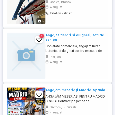
de top și soluții personalizate, construim
Codlea, Brasov
mai mult decât clădiri construim povești
4 august
de succes. Alege unicitatea. Alege
Telefon validat
[Vertext.bild]
5
Angajez fierari si dulgheri, sefi de
1
echipa
Societate comercială, angajam fierari
betonist si dulgheri pentru executia de
constructii civile si industriale. Santierele
Iasi, Iasi
sunt in Iasi si in judet Este necesara
4 august
experienta si cunoasterea in detaliu a
meseriei. Se asigura deconteaza
transportul. Doar persoane serioase si
responsabile. Detalii doar ...
Angajăm meseriași Madrid-Spania
ANGAJĂM MESERIAȘI PENTRU MADRID
SPANIA! Contract pe perioadă
nedeterminată Plecare din București 110 zi
Sector 6, Bucuresti
Cazare gratuită Transport gratuit O masă
4 august
pe zi asigurată Lucrări de construcții