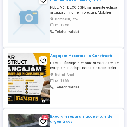
comandă - Domnești, Ilfov
REBE ART DECOR SRL își mărește echipa
și caută un Inginer Proiectant Mobilier,
care să contribuie la dezvoltarea și
Domnesti, Ilfov
implementarea soluțiilor tehnice pentru
ieri 19:58
mobilier personalizat. Cerințe: Experiență
Telefon validat
în proiectarea mobilierului la comandă.
Cunoștințe de lucru în programe de
proiectare (AutoCAD, SketchUp, ...
Angajam Meseriasi in Constructii
Daca sti finisaje interioare si exterioare, Te
asteptam in echipa noastra! Oferim salar
atractiv!
Buteni, Arad
ieri 18:55
Telefon validat
1
Exectam reparati acopersuri de
12
urgență sos