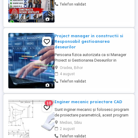
Telefon validat
fațade ventilate Căutăm meseriași
Bonusuri atractive se poate ajunge la
3.000 pe lună! Pentru ...
1
Project manager in constructii si
Responsabil gestioanarea
deseurilor
Persoana fizica autorizata ca si Manager
Proiect si Gestionarea Deseurilor in
CONSTRUCTII, caut colaborarea cu firme
Oradea, Bihor
si institutii din domeniul constructiilor si
4 august
instalatiilor.
Telefon validat
1
Inginer mecanic proiectare CAD
10
Sunt inginer mecanic și folosesc program
de proiectare parametrică, acest program
imi permite realizarea precisă a modelelor
Medias, Sibiu
3d, atât piese individuale, cât și
2 august
ansambluri, precum și generarea
Telefon validat
asociativă, pe baza lor, ale desenelor de