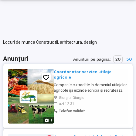
Locuri de munca Constructii, arhitectura, design
Anunțuri
20
50
Anunțuri pe pagină:
Coordonator service utilaje
agricole
Companie cu traditie in domeniul utilajelor
agricole își extinde echipa și recrutează
Coordonator Service si Tehnicieni Service
Giurgiu, Giurgiu
Cerințe: -Studii medii sau superioare
azi 12:31
tehnice (Mecanică, Electromecanică,
Telefon validat
Electrică, Mecanică Agricolă etc.); -
Calificarea de electrician electronist
1
reprezintă avantaj; ...