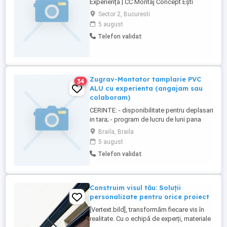
Experiență | CC Montaj Concept Ești
pasionat de detalii, lucrezi curat și vrei să
Sector 2, Bucuresti
faci parte dintr-o echipă care îți apreciază
5 august
corect munca? CC Montaj Concept își
Telefon validat
extinde echipa! Căutăm colegi serioși,
îndemânatici și cu experiență în montajul
de mobilier (pal, MDF, mobilier ...
Zugrav-Montator tamplarie PVC
34
ALU cu experienta (angajam sau
colaboram)
CERINTE: - disponibilitate pentru deplasari
in tara; - program de lucru de luni pana
sambata; - experienta serioasa in domeniu
Braila, Braila
; - absolvent de minim studii medii ; -
5 august
persoana serioasa, punctuala si ordonata;
Telefon validat
- indemanare si atentie la detalii ; -
capacitate de asimilare rapida ; -
stabilitate, ...
Construim visul tău: Soluții
personalizate pentru orice proiect
[Vertext.bild], transformăm fiecare vis în
realitate. Cu o echipă de experți, materiale