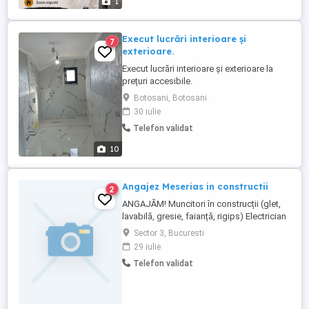
1
se stabilește în funcție ...
Execut lucrări interioare și
7
exterioare.
Execut lucrări interioare și exterioare la
prețuri accesibile.
Botosani, Botosani
30 iulie
Telefon validat
10
Angajez Meserias in constructii
2
ANGAJĂM! Muncitori în construcții (glet,
lavabilă, gresie, faianță, rigips) Electrician
Instalator sanitar Locație: București Ilfov
Sector 3, Bucuresti
Program: Luni Vineri, 08:00 17:00 Salariul
29 iulie
se stabilește în funcție de experiență și
Telefon validat
calitatea lucrării. Cerem seriozitate și
experiență minimă ...