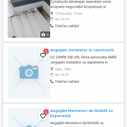
Constructii-Amenajari executam orice
acoperiș negociabil Acoperișuri și
reparații de urgență Dulgherie ,mansardări,
Timisoara, Timis
astereala -Montaj acoperis tigla metalica -
ieri 16:04
Reparatii acoperis tigla ceramica -Montaj
Telefon validat
invelitori acoperisuri -Remedieri infiltratii
acoperis -Vopsit acoperis - Sisteme
4
pluviale - Jgheaburi -
Dulgherie,mansardări, ...
Angajam instalator in constructii
1
SC SIMPA SIB SRL firma autorizata ANRE
,angajam instalator cu experienta in
domeniul instalatiilor de gaze naturale,
Sibiu, Sibiu
sanitare,termice. Oferim pachet salarial
ieri 16:01
atractiv: salariu, bonuri de masa, bonuri
Telefon validat
cadou, prime de performanta.
Angajăm Montatori de Mobilă cu
1
Experiență
Angajăm Montatori de Mobilă cu