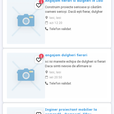
Angajam fierari si dulgheri in Iasi
1
Construim proiecte serioase și căutăm
oameni serioși. Dacă ești fierar, dulgher
sau ai experiență ca șef de echipă și cauți
Iasi, Iasi
un loc de muncă stabil, vrem să discutăm.
azi 12:20
Ce oferim: -Contract de muncă și
Telefon validat
colaborare pe termen lung. -Salariu
corect, plătit întotdeauna la timp. -
Bonusuri în funcție de performanța ...
angajam dulgheri fierari
2
sc isi mareste echipa de dulgheri si fierari
Daca simti nevoie de afirmare si
stapanesti bine partea de dulgherie
Iasi, Iasi
,fierarie si ai experienta de minim 2 ani te
ieri 20:50
asteptam sa te alaturi echipei noastre.
Telefon validat
beneficii lucram cu cele mai noi sisteme
de cofraje , cele mai inovative sisteme in
constructii transport ...
Inginer proiectant mobilier la