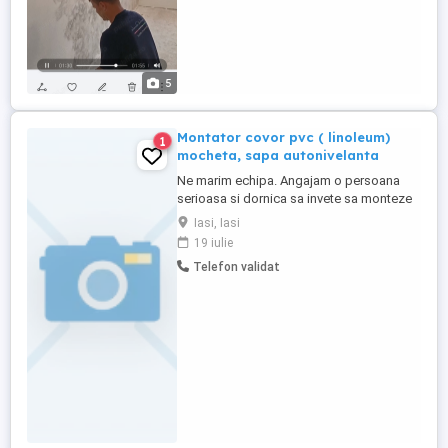
5
Montator covor pvc ( linoleum)
1
mocheta, sapa autonivelanta
Ne marim echipa. Angajam o persoana
serioasa si dornica sa invete sa monteze
covor pvc , mocheta , sapa autonivelanta.
Iasi, Iasi
Programul este flexibil iar pt inceput se
19 iulie
asigura salariu fix si contract de munca.
Telefon validat
Dupa ce se capata experiente se asigura
si plata la metru patrat. Din lucrarile
noastre poti vedea ...