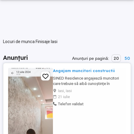
Locuri de munca Finisaje Iasi
Anunțuri
20
50
Anunțuri pe pagină:
Angajam muncitori constructii
SINED Residence angajează muncitori
care trebuie să aibă cunoștințe în
următoarele ramuri: aplicare glet,lavabil,
Iasi, Iasi
decorative de interior cat și exterior,placări
21 iulie
rigips, polistiren, vată bazaltică, dulgherie,
Telefon validat
zidărie,montarea șarpantelor, montaj
tablă,și să fie deschiși sa învețe lucruri noi
in domeniu,Așteptăm ...