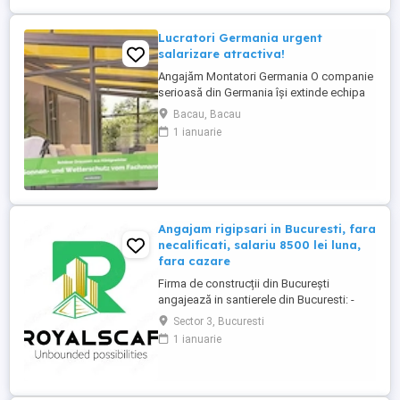
intre salarii; - ...
Lucratori Germania urgent
salarizare atractiva!
Angajăm Montatori Germania O companie
serioasă din Germania își extinde echipa
și caută minimum 2, ideal 4 montatori
Bacau, Bacau
pentru montajul de: acoperișuri pentru
1 ianuarie
terase; sisteme din aluminiu; sisteme
glisante din sticlă; elemente cu ramă. Ce
oferim: colaborare pe termen lung într-o
companie stabilă ...
Angajam rigipsari in Bucuresti, fara
necalificati, salariu 8500 lei luna,
fara cazare
Firma de construcții din București
angajează in santierele din Bucuresti: -
RIGIPSAR si montator casetat Se ofera: -
Sector 3, Bucuresti
angajare cu carte de munca - salariu de la
1 ianuarie
8500 lei luna în funcție de experienta, cu
achitare de 2 ori pe luna; - posibilitate de
ajutor ca avans pana la primul salariu sau
intre salarii; - ...