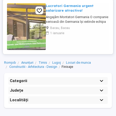
Lucratori Germania urgent
salarizare atractiva!
Angajăm Montatori Germania O companie
serioasă din Germania își extinde echipa
și caută minimum 2, ideal 4 montatori
Bacau, Bacau
pentru montajul de: acoperișuri pentru
1 ianuarie
terase; sisteme din aluminiu; sisteme
glisante din sticlă; elemente cu ramă. Ce
oferim: colaborare pe termen lung într-o
companie stabilă ...
Romjob
Anunțuri
Timis
Lugoj
Locuri de munca
Constructii - Arhitectura - Design
Finisaje
Categorii
Județe
Localități