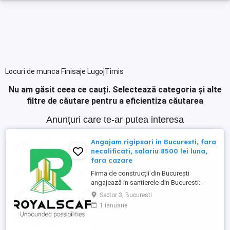
Locuri de munca Finisaje LugojTimis
Nu am găsit ceea ce cauți.
Selectează categoria și alte
filtre de căutare pentru a eficientiza căutarea
Anunțuri care te-ar putea interesa
Angajam rigipsari in Bucuresti, fara
necalificati, salariu 8500 lei luna,
fara cazare
Firma de construcții din București
angajează in santierele din Bucuresti: -
RIGIPSAR si montator casetat Se ofera: -
Sector 3, Bucuresti
angajare cu carte de munca - salariu de la
1 ianuarie
8500 lei luna în funcție de experienta, cu
achitare de 2 ori pe luna; - posibilitate de
ajutor ca avans pana la primul salariu sau