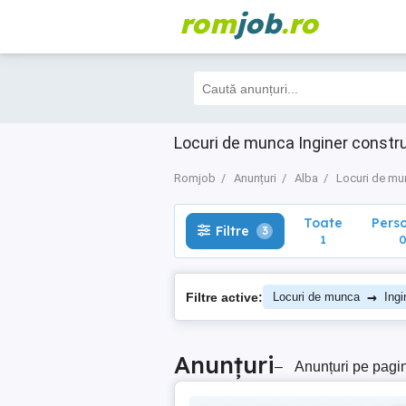
rom
job
.ro
Toate
Perso
Filtre
3
1
0
Locuri de munca Inginer constr
Romjob
Anunțuri
Alba
Locuri de mu
Toate
Pers
Filtre
3
1
→
Filtre active:
Locuri de munca
Ingi
Anunțuri
–
Anunțuri pe pagi