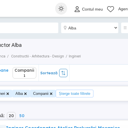
ane
Companii
Sortează
Agenț
Contul meu
1
uctor Alba
nca
Constructii - Arhitectura - Design
Ingineri
oane
Companii
Sortează
0
1
neri
Alba
Companii
Șterge toate filtrele
nă:
20
50