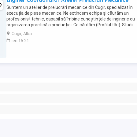
Inginer Coordonator Atelier Prelucrări Mecanice
Suntem un atelier de prelucrări mecanice din Cugir, specializat în
execuția de piese mecanice. Ne extindem echipa și căutăm un
profesionist tehnic, capabil să îmbine cunoștințele de inginerie cu
organizarea practică a producției. Ce căutăm (Profilul tău): Studii
superioare tehnice: Absolvent de Inginerie ...
Cugir, Alba
ieri 15:21