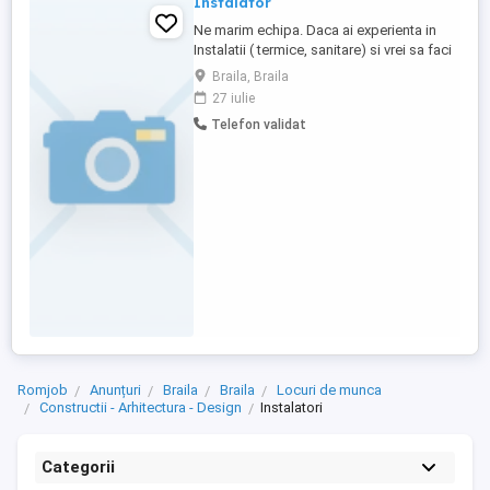
Instalator
Ne marim echipa. Daca ai experienta in
Instalatii ( termice, sanitare) si vrei sa faci
parte dintr-o echipa de profesionisti , te
Braila, Braila
asteptam la un interviu. Ce asteptam de la
27 iulie
tine? -Sa fii punctual -Sa dai dovada de
Telefon validat
seriozitate si profesionalism -Sa fii
disponibil la deplasari in localitatile
apropiate ...
Romjob
Anunțuri
Braila
Braila
Locuri de munca
Constructii - Arhitectura - Design
Instalatori
Categorii