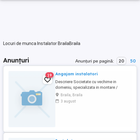
Locuri de munca Instalator BrailaBraila
Anunțuri
20
50
Anunțuri pe pagină:
Angajam instalatori
19
Descriere Societate cu vechime in
domeniu, specializata in montare /
demontare / reparatii instalatii (centrale
Braila, Braila
termice si aer conditionat), angajeaza
3 august
INSTALATORI. Permisul de conducere
auto reprezinta un avantaj. OFERIM -
Contract de munca pe perioada
nedeterminata - Salariu motivant si
stabilitate Relatii ...