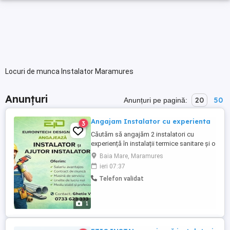
Locuri de munca Instalator Maramures
Anunțuri
20
50
Anunțuri pe pagină:
Angajam Instalator cu experienta
3
Căutăm să angajăm 2 instalatori cu
experiență în instalații termice sanitare și o
persoană pentru montaj pompe de
Baia Mare, Maramures
căldură ! Oferim : Mașină de serviciu(
ieri 07:37
sediu-pct de lucru) Salariu peste medie în
Telefon validat
funcție de capacitatea fiecăruia .
1