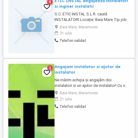
ETIC INSTAL angajează instalatori
9
si inginer instalatii
S.C. ETIC INSTAL S.L.R. caută
INSTALATORI Locație: Baia Mare Tip job:
Full-time Disponibilitate: Imediată
Baia Mare, Maramures
Angajăm INSTALATORI : sanitare termice
31 iulie
HVAC instalatii de stingere a incendiului.
Telefon validat
Cerințe: 1-2 ani pe șantier, citire planșe,
permis B (avantaj). Oferim: pachet
financiar stabil ce contine: ...
Angajam instalator si ajutor de
1
instalator
Ne mărim echipa și angajăm doi
instalatori si un ajutor de instalator! Cu o
prezență pe piață de 14 ani, compania
Baia Mare, Maramures
EUROINTECH DESIGN oferă servicii în
21 iulie
domeniul sistemelor de ventilație, încălziri,
Telefon validat
sanitare, apă și canalizare. Candidatul
ideal: - Diplomă de specializare ca
instalator (pentru postul ...