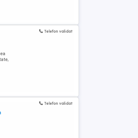
Telefon validat
rea
tate,
Telefon validat
m