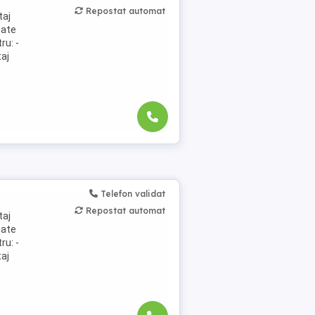
Repostat automat
taj
nate
ru: -
taj
Telefon validat
Repostat automat
taj
nate
ru: -
taj