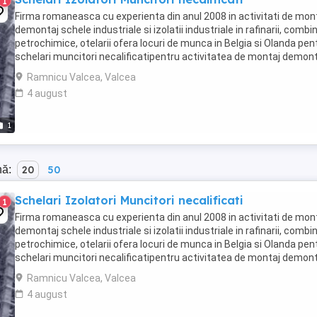
1
Firma romaneasca cu experienta din anul 2008 in activitati de mon
demontaj schele industriale si izolatii industriale in rafinarii, combi
petrochimice, otelarii ofera locuri de munca in Belgia si Olanda pent
schelari muncitori necalificatipentru activitatea de montaj demon
schele industriale; - ...
Ramnicu Valcea, Valcea
4 august
1
nă:
20
50
Schelari Izolatori Muncitori necalificati
1
Firma romaneasca cu experienta din anul 2008 in activitati de mon
demontaj schele industriale si izolatii industriale in rafinarii, combi
petrochimice, otelarii ofera locuri de munca in Belgia si Olanda pent
schelari muncitori necalificatipentru activitatea de montaj demon
schele industriale; - ...
Ramnicu Valcea, Valcea
4 august