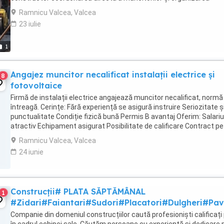
lucrărilor. 2. Dulgher lucrări de ...
Ramnicu Valcea, Valcea
23 iulie
1
Angajez muncitor necalificat instalații electrice și
8
fotovoltaice
Firmă de instalații electrice angajează muncitor necalificat, normă
întreagă. Cerințe: Fără experiență se asigură instruire Seriozitate ș
punctualitate Condiție fizică bună Permis B avantaj Oferim: Salariu
atractiv Echipament asigurat Posibilitate de calificare Contract pe
perioadă nedeterminată Contact: ...
Ramnicu Valcea, Valcea
24 iunie
Construcții# PLATA SĂPTĂMÂNAL
1
#Zidari#Faiantari#Sudori#Placatori#Dulgheri#Pa
Companie din domeniul construcțiilor caută profesioniști calificați 