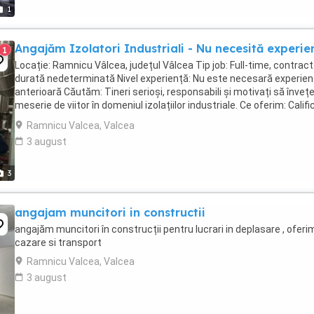
1
Angajăm Izolatori Industriali - Nu necesită experie
1
Locație: Ramnicu Vâlcea, județul Vâlcea Tip job: Full-time, contract
durată nedeterminată Nivel experiență: Nu este necesară experien
anterioară Căutăm: Tineri serioși, responsabili și motivați să învețe
meserie de viitor în domeniul izolațiilor industriale. Ce oferim: Califi
la locul ...
Ramnicu Valcea, Valcea
3 august
3
angajam muncitori in constructii
angajăm muncitori în construcții pentru lucrari in deplasare , oferi
cazare si transport
Ramnicu Valcea, Valcea
3 august