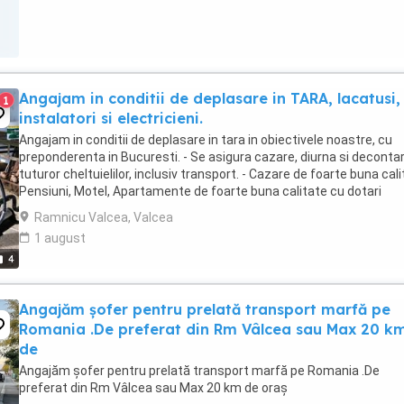
Angajam in conditii de deplasare in TARA, lacatusi,
1
instalatori si electricieni.
Angajam in conditii de deplasare in tara in obiectivele noastre, cu
preponderenta in Bucuresti. - Se asigura cazare, diurna si deconta
tuturor cheltuielilor, inclusiv transport. - Cazare de foarte buna cali
Pensiuni, Motel, Apartamente de foarte buna calitate cu dotari
complete, aer conditionat, ...
Ramnicu Valcea, Valcea
1 august
4
Angajăm șofer pentru prelată transport marfă pe
Romania .De preferat din Rm Vâlcea sau Max 20 k
de
Angajăm șofer pentru prelată transport marfă pe Romania .De
preferat din Rm Vâlcea sau Max 20 km de oraș