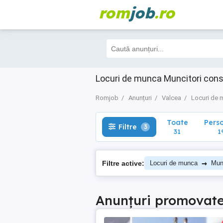
rom
job
.ro
Toate
Perso
Filtre
3
31
19
Locuri de munca Muncitori cons
Romjob
Anunțuri
Valcea
Locuri de 
Toate
Pers
Filtre
3
31
1
→
Filtre active:
Locuri de munca
Munc
Anunțuri promovat