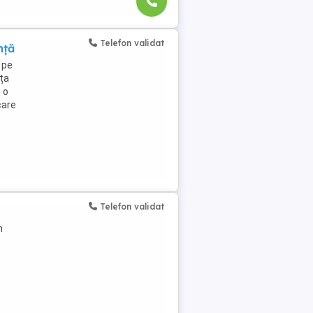
Telefon validat
nță
 pe
ța
 o
care
Telefon validat
m