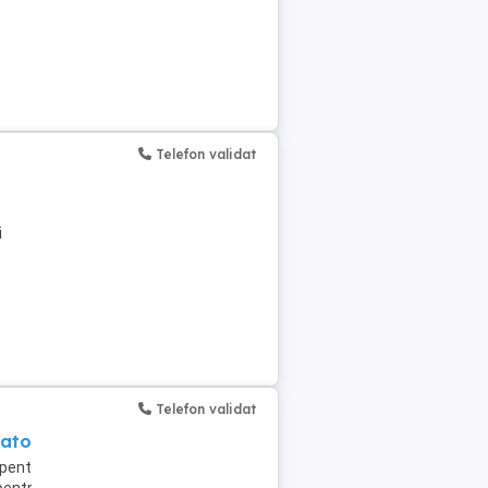
Telefon validat
i
Telefon validat
vatori#Romania
pentru diverse roluri