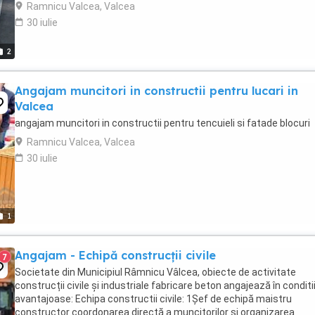
Ramnicu Valcea, Valcea
30 iulie
2
Angajam muncitori in constructii pentru lucari in
Valcea
angajam muncitori in constructii pentru tencuieli si fatade blocuri
Ramnicu Valcea, Valcea
30 iulie
1
Angajam - Echipă construcții civile
7
Societate din Municipiul Râmnicu Vâlcea, obiecte de activitate
construcții civile și industriale fabricare beton angajează în conditi
avantajoase: Echipa constructii civile: 1Șef de echipă maistru
constructor coordonarea directă a muncitorilor și organizarea