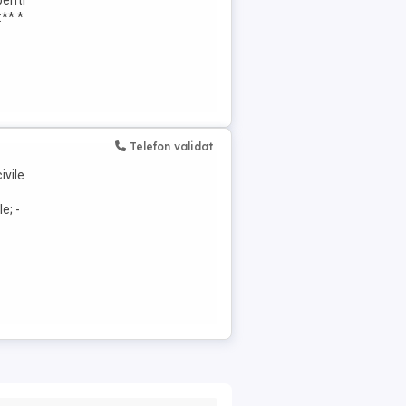
entru a contribui la
i:** * Executarea
Telefon validat
ivile
e; -