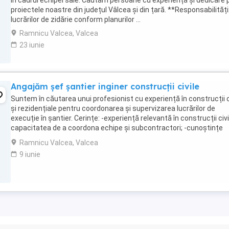
în cadrul echipei sale. Căutăm persoane cu experiență și dedicare p
proiectele noastre din județul Vâlcea și din țară. **Responsabilităț
lucrărilor de zidărie conform planurilor ...
Ramnicu Valcea, Valcea
23 iunie
Angajăm șef șantier inginer construcții civile
Suntem în căutarea unui profesionist cu experiență în construcții c
și rezidențiale pentru coordonarea și supervizarea lucrărilor de
execuție în șantier. Cerințe: -experiență relevantă în construcții civil
capacitatea de a coordona echipe și subcontractori; -cunoștințe
privind execuția lucrărilor ...
Ramnicu Valcea, Valcea
9 iunie