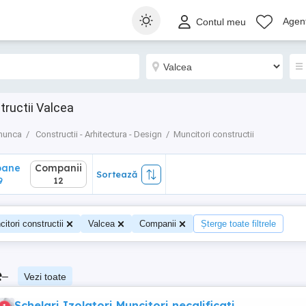
ane
Companii
Sortează
Agenț
Contul meu
12
tructii Valcea
munca
Constructii - Arhitectura - Design
Muncitori constructii
oane
Companii
Sortează
9
12
itori constructii
Valcea
Companii
Șterge toate filtrele
e
–
Vezi toate
Schelari Izolatori Muncitori necalificati