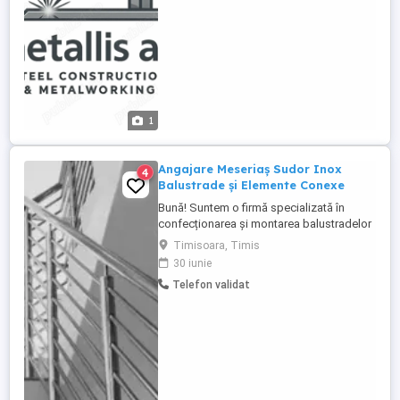
performanta. tel. contact:
1
Angajare Meseriaș Sudor Inox
4
Balustrade și Elemente Conexe
Bună! Suntem o firmă specializată în
confecționarea și montarea balustradelor
din inox, cu proiecte diverse și clienți
Timisoara, Timis
serioși. Căutăm un sudor profesionist, cu
30 iunie
experiență în lucrul cu inox, pentru
Telefon validat
colaborare pe termen lung, într-un mediu
organizat și orientat spre calitate. Oferim:
Cazare asigurată ...