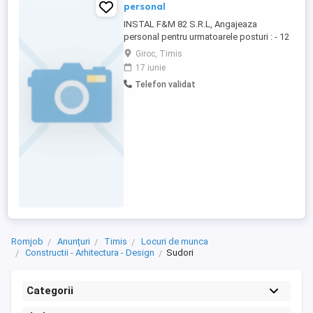
personal
INSTAL F&M 82 S.R.L, Angajeaza
personal pentru urmatoarele posturi : - 12
posturi - ,,SUDORI" - cod COR 721208
Giroc, Timis
Salariu brut 4582 lei. Pentru mai multe
17 iunie
detalii, contactati-ne!
Telefon validat
Romjob
Anunțuri
Timis
Locuri de munca
Constructii - Arhitectura - Design
Sudori
Categorii