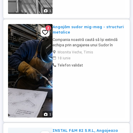
1
Angajăm sudor mig-mag - structuri
2
metalice
Compania noastră caută să își extindă
echipa prin angajarea unui Sudor în
tehnica MIG-MAG, cu experiență relevantă
Mosnita Veche, Timis
în confecții structuri metalice. Candidatul
18 iunie
va trebui să demonstreze abilități solide în
Telefon validat
sudura MIG-MAG, o înțelegere profundă a
proceselor de prelucrare a metalelor și o
atenție deosebită ...
1
INSTAL F&M 82 S.R.L, Angajeaza