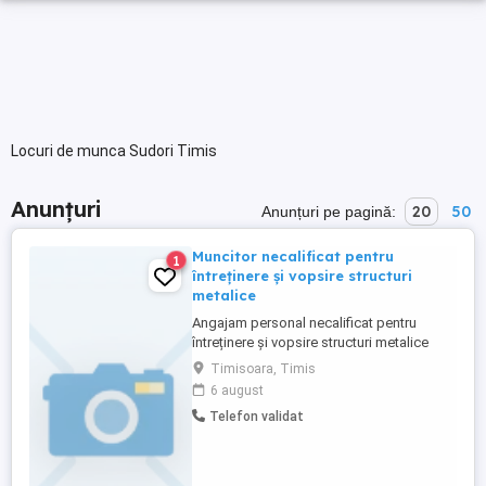
Locuri de munca Sudori Timis
Anunțuri
20
50
Anunțuri pe pagină:
Muncitor necalificat pentru
1
întreținere și vopsire structuri
metalice
Angajam personal necalificat pentru
întreținere și vopsire structuri metalice
(pregatire, slefuire manuala,
Timisoara, Timis
degresare,vopsirea structurii metalice) -
6 august
Posesor : carnet de conducere cat B -
Telefon validat
Conditie obligatorie! Se ofera : -prime de
sarbatori -tichete de masa 20 ron zi -
Program de lucru de luni ...