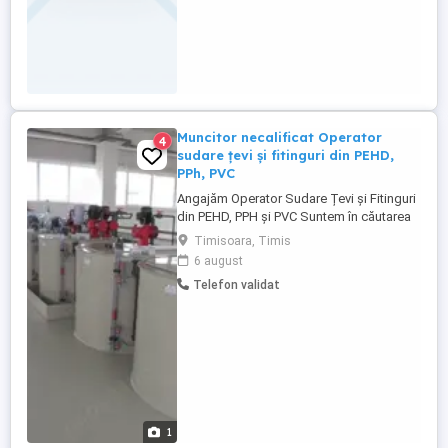
Muncitor necalificat Operator
4
sudare țevi și fitinguri din PEHD,
PPh, PVC
Angajăm Operator Sudare Țevi și Fitinguri
din PEHD, PPH și PVC Suntem în căutarea
unui Operator Sudare Țevi și Fitinguri din
Timisoara, Timis
PEHD, PPH și PVC. Acceptăm și persoane
6 august
necalificate, oferind posibilitatea de
Telefon validat
calificare la locul de muncă. Cerințe:
Cunoștințe în sudură metalică și sau
sudură în mase plastice ...
1