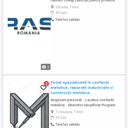
cautam colegi calificati pentru proiecte
industriale de nisa, realizate la standarde
Ghiroda, Timis
internationale (sisteme specializate pentru
30 iulie
industria de diving, inclusiv camere
Telefon validat
hiperbare, sisteme de salvare din
submarine si vehicule subacvatice).
Posturi disponibile: - SUDORI - ...
1
Firmă specializată în confecții
1
metalice, reparații industriale si
construcții metalice,
Angazam personal: - Lacatus confectii
metalice. - Muncitor necalificat Program
de lucru de 8 ore, o singura tura 7:00 -
Timisoara, Timis
15:3, pauza de 30 min, lactivitatea se
22 iulie
desfasoara in atelierul din Timisoara
Telefon validat
salariu in functie de experienta si