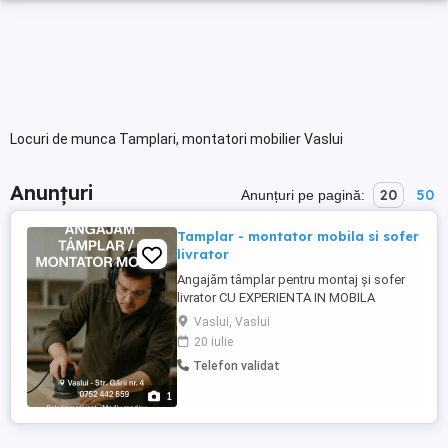
Locuri de munca Tamplari, montatori mobilier Vaslui
Anunțuri
20
50
Anunțuri pe pagină:
Tamplar - montator mobila si sofer
livrator
Angajăm tâmplar pentru montaj și sofer
livrator CU EXPERIENTA IN MOBILA
Program: Luni Vineri, 8:00 17:00 (se
Vaslui, Vaslui
acceptă și part-time) Locație: Vaslui și
20 iulie
împrejurimi Cerințe: Experiență în montaj
Telefon validat
asamblare mobilier Seriozitate și atenție
la detalii Permis auto (avantaj) Oferim:
1
Salariu atractiv, ...