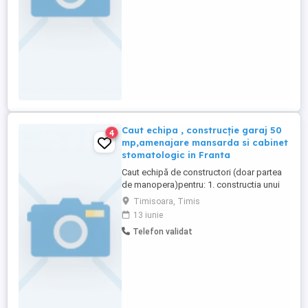
Caut echipa , construcție garaj 50
4
mp,amenajare mansarda si cabinet
stomatologic in Franta
Caut echipă de constructori (doar partea
de manopera)pentru: 1. constructia unui
garaj de 50 mp fara acoperis,doar cu
Timisoara, Timis
placa din beton peste parter si constructia
13 iunie
a 2 scari de urcare pe terasa(una dreapta
Telefon validat
si una cu 2 rampe); 2.amenajare camera
mansarda in suprafata de 40 mp(tavane
gipscarton,baie,parchet,gresie,zugraveli);
3.amenajare ...