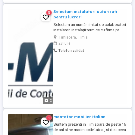
Selectam instalatori autorizati
3
pentru lucrari
Selectam un număr limitat de colaboratori
instalatori instalații termice cu firma pt
lucrări recurente montaj,service apometre
Timisoara, Timis
și repartitoare în asociații de proprietari.
28 iulie
Experiența nu este obligatorie,se asigură
Telefon validat
training. Telefon L-V 14.00-17.00
2
montator mobilier italian
1
Suntem prezenti in Timisoara de peste 16
de ani si ne marim activitatea , si de aceea