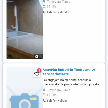
cautam colegi pentru postul de montatori
Timisoara, Timis
Alatura-te unei echipe serioase si
25 iulie
profesioniste din lumea amenajarilor
Telefon validat
interioare , si ajuta-ne sa dezvoltam si mai
bine, ceea ce facem deja din 2009 . Vei , si
vom invata ...
4
Angajăm finisori în Timișoara se
5
cere seriozitate
SC angajăm băieți pentru tencuială
mecanizată Se poate oferi și la mp plata
Glet decorativă Se cere seriozitate și fără
Timisoara, Timis
alcool Detali
14 iulie
Telefon validat