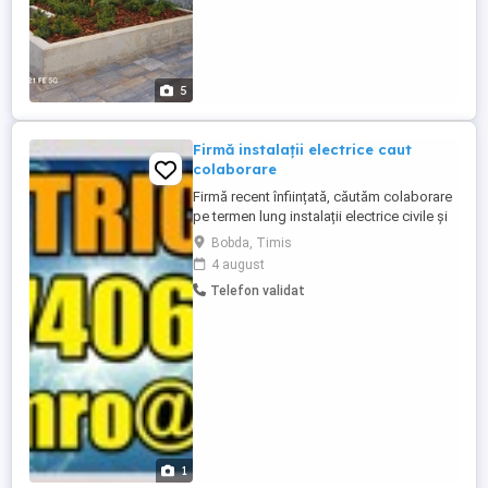
5
Firmă instalații electrice caut
colaborare
Firmă recent înființată, căutăm colaborare
pe termen lung instalații electrice civile și
industriale
Bobda, Timis
4 august
Telefon validat
1