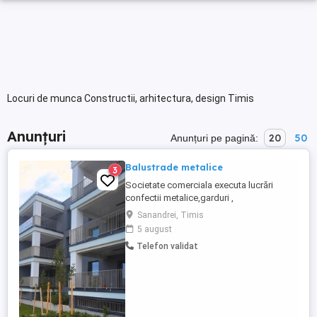
Locuri de munca Constructii, arhitectura, design Timis
Anunțuri
20
50
Anunțuri pe pagină:
Balustrade metalice
3
Societate comerciala executa lucrări
confectii metalice,garduri ,
balustade.Experiența și
Sanandrei, Timis
seriozitate,măsurători și consultanta
5 august
gratuita. Tel
Telefon validat