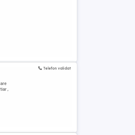
Telefon validat
care
iar ,