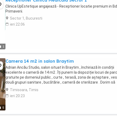
Receptioner Clinica Medicala Sector 1
Clinica UpEstetique angajează - Receptioner locatie premium in Bd
Primaverii.
Sector 1, Bucuresti
ieri 22:06
1
Camera 14 m2 in salon Braytim
Adrian Ancău Studio, salon situat în Braytim , închiriază în condiții
excelente o cameră de 14 m2 . Îți punem la dispoziție locuri de par
gratuite pe domeniul public , curte , terasă, zona de așteptare , vest
două grupuri sanitare , bucătărie , cameră de sterilizare . Dorim să
întâlnim ...
Timisoara, Timis
ieri 20:23
5