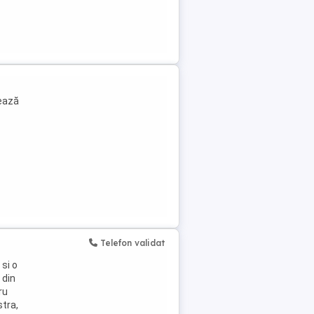
rează
Telefon validat
si o
 din
ru
stra,