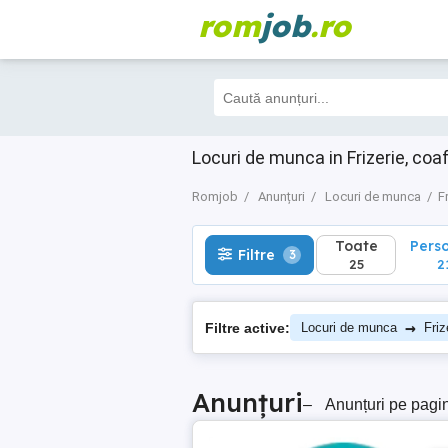
rom
job
.ro
Toate
Perso
Filtre
3
25
21
Locuri de munca in Frizerie, co
Romjob
Anunțuri
Locuri de munca
F
Toate
Pers
Filtre
3
25
2
→
Filtre active:
Locuri de munca
Friz
Anunțuri
–
Anunțuri pe pagi