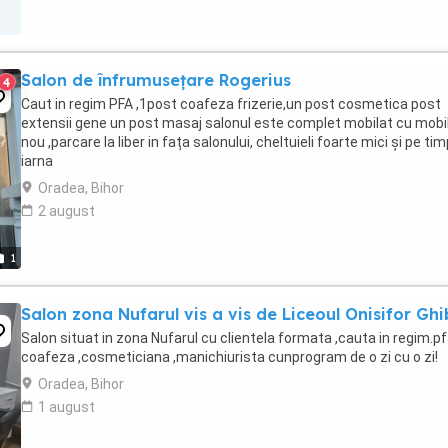
Salon de înfrumusețare Rogerius
4
Caut in regim PFA ,1post coafeza frizerie,un post cosmetica post
extensii gene un post masaj salonul este complet mobilat cu mobil
nou ,parcare la liber in fața salonului, cheltuieli foarte mici și pe ti
iarna
Oradea, Bihor
2 august
1
Salon zona Nufarul vis a vis de Liceoul Onisifor Gh
Salon situat in zona Nufarul cu clientela formata ,cauta in regim.p
coafeza ,cosmeticiana ,manichiurista cunprogram de o zi cu o zi!
Oradea, Bihor
1 august