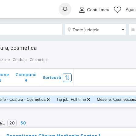
ane
Companii
Sortează
Agenț
Contul meu
4
afura, cosmetica
rizerie - Coafura - Cosmetica
oane
Companii
Sortează
1
4
erie - Coafura - Cosmetica
Tip job: Full time
Meserie: Cosmetician
nă:
20
50