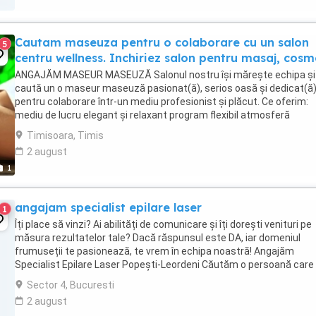
Cautam maseuza pentru o colaborare cu un salon
5
centru wellness. Inchiriez salon pentru masaj, cosm
ANGAJĂM MASEUR MASEUZĂ Salonul nostru își mărește echipa și
caută un o maseur maseuză pasionat(ă), serios oasă și dedicat(ă
pentru colaborare într-un mediu profesionist și plăcut. Ce oferim:
mediu de lucru elegant și relaxant program flexibil atmosferă
prietenoasă și respectuoasă Cerințe: ...
Timisoara, Timis
2 august
1
angajam specialist epilare laser
1
Îți place să vinzi? Ai abilități de comunicare și îți dorești venituri pe
măsura rezultatelor tale? Dacă răspunsul este DA, iar domeniul
frumuseții te pasionează, te vrem în echipa noastră! Angajăm
Specialist Epilare Laser Popești-Leordeni Căutăm o persoană care
doar efectuează proceduri, ...
Sector 4, Bucuresti
2 august