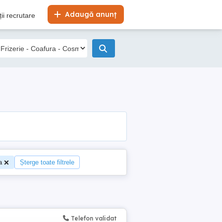
Adaugă anunț
ii recrutare
a
Șterge toate filtrele
Telefon validat