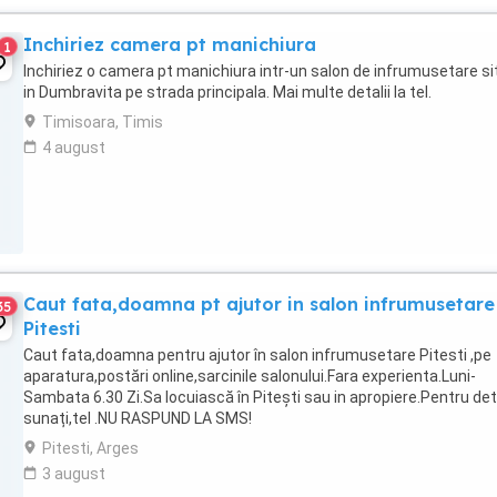
Inchiriez camera pt manichiura
1
Inchiriez o camera pt manichiura intr-un salon de infrumusetare si
in Dumbravita pe strada principala. Mai multe detalii la tel.
Timisoara, Timis
4 august
Caut fata,doamna pt ajutor in salon infrumusetare
35
Pitesti
Caut fata,doamna pentru ajutor în salon infrumusetare Pitesti ,pe
aparatura,postări online,sarcinile salonului.Fara experienta.Luni-
Sambata 6.30 Zi.Sa locuiască în Pitești sau in apropiere.Pentru deta
sunați,tel .NU RASPUND LA SMS!
Pitesti, Arges
3 august