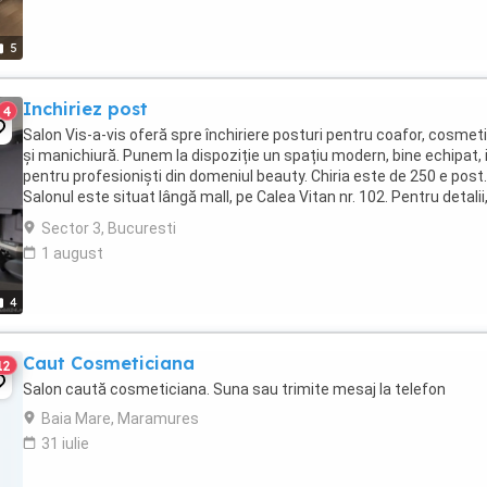
5
Inchiriez post
4
Salon Vis-a-vis oferă spre închiriere posturi pentru coafor, cosmet
și manichiură. Punem la dispoziție un spațiu modern, bine echipat, 
pentru profesioniști din domeniul beauty. Chiria este de 250 e post.
Salonul este situat lângă mall, pe Calea Vitan nr. 102. Pentru detalii
ezitați ...
Sector 3, Bucuresti
1 august
4
Caut Cosmeticiana
12
Salon caută cosmeticiana. Suna sau trimite mesaj la telefon
Baia Mare, Maramures
31 iulie