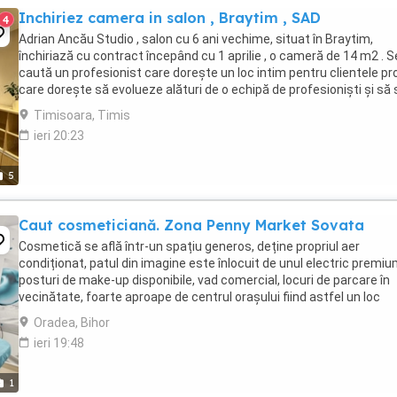
Inchiriez camera in salon , Braytim , SAD
4
Adrian Ancău Studio , salon cu 6 ani vechime, situat în Braytim,
închiriază cu contract începând cu 1 aprilie , o cameră de 14 m2 . S
caută un profesionist care dorește un loc intim pentru clientele pro
care dorește să evolueze alături de o echipă de profesioniști și să 
dezvolte în voie ...
Timisoara, Timis
ieri 20:23
5
Caut cosmeticiană. Zona Penny Market Sovata
Cosmetică se află într-un spațiu generos, deține propriul aer
condiționat, patul din imagine este înlocuit de unul electric premiu
posturi de make-up disponibile, vad comercial, locuri de parcare în
vecinătate, foarte aproape de centrul orașului fiind astfel un loc
atrăgător pentru clienti din tot ...
Oradea, Bihor
ieri 19:48
1