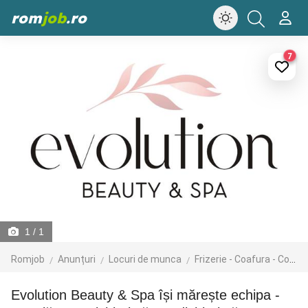
rom
job
.ro
7
1
/ 1
Romjob
Anunțuri
Locuri de munca
Frizerie - Coafura - Cosmetica
Evolution Beauty & Spa își mărește echipa -