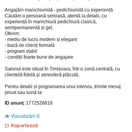
Angajăm manichiuristă - pedichiuristă cu experiență
Căutăm o persoană serioasă, atentă la detalii, cu
experiență în manichiură pedichiură clasică,
semipermanentă și gel.
Oferim:
- mediu de lucru modern și elegant
- bază de clienți formată
- program stabil
- condiții foarte bune de angajare
Salonul este situat în Timișoara, într-o zonă centrală, cu
clientelă fidelă și atmosferă plăcută.
Pentru detalii și programarea unui interviu, trimite mesaj
privat sau sună la:
ID anunț
: 1772526818
Vizualizări:
0
Raportează