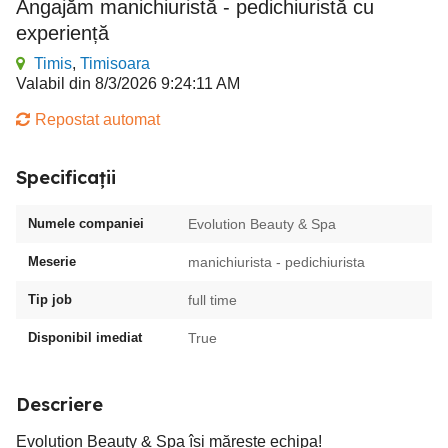
Angajăm manichiuristă - pedichiuristă cu
experiență
Timis
,
Timisoara
Valabil din 8/3/2026 9:24:11 AM
Repostat automat
Specificații
Numele companiei
Evolution Beauty & Spa
Meserie
manichiurista - pedichiurista
Tip job
full time
Disponibil imediat
True
Descriere
Evolution Beauty & Spa își mărește echipa!