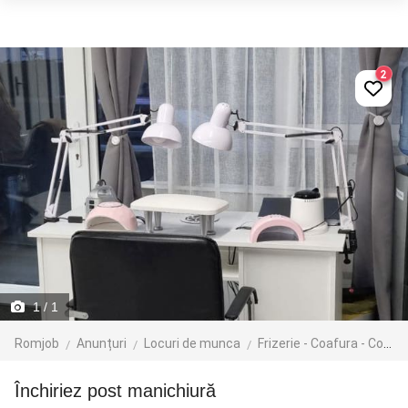
2
1
/ 1
Romjob
Anunțuri
Locuri de munca
Frizerie - Coafura - Cosmetica
închiriez post manichiură