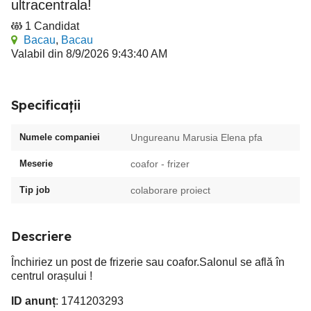
ultracentrala!
1 Candidat
Bacau
,
Bacau
Valabil din 8/9/2026 9:43:40 AM
Specificații
Numele companiei
Ungureanu Marusia Elena pfa
Meserie
coafor - frizer
Tip job
colaborare proiect
Descriere
Închiriez un post de frizerie sau coafor.Salonul se află în
centrul orașului !
ID anunț
: 1741203293