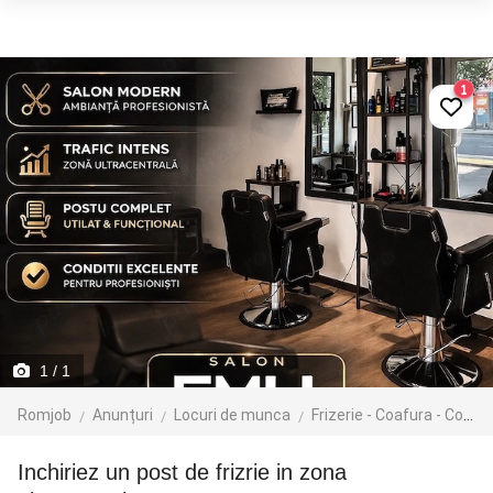
1
1
/ 1
Romjob
Anunțuri
Locuri de munca
Frizerie - Coafura - Cosmetica
Inchiriez un post de frizrie in zona