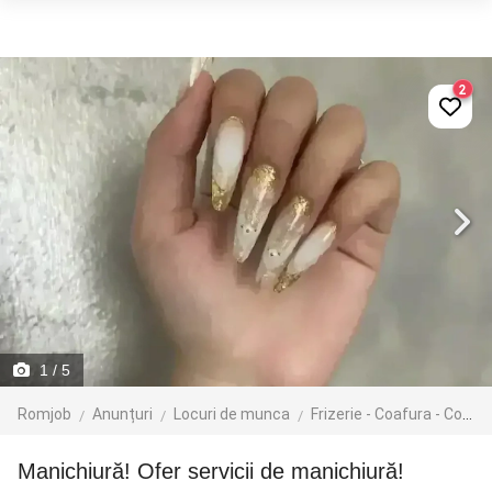
2
1
/ 5
Romjob
Anunțuri
Locuri de munca
Frizerie - Coafura - Cosmetica
Manichiură! Ofer servicii de manichiură!