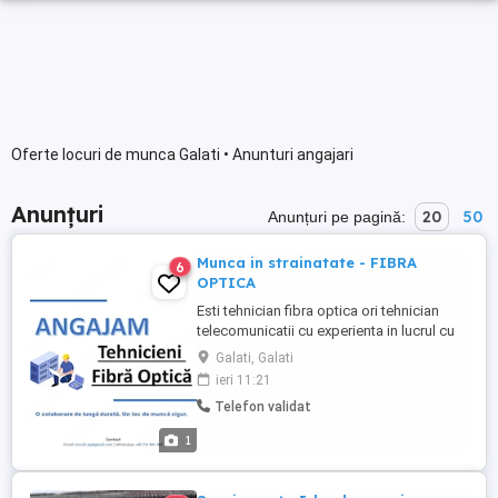
Oferte locuri de munca Galati • Anunturi angajari
Anunțuri
20
50
Anunțuri pe pagină:
Munca in strainatate - FIBRA
6
OPTICA
Esti tehnician fibra optica ori tehnician
telecomunicatii cu experienta in lucrul cu
fibra optica? Cauti un loc de munca sau ai
Galati, Galati
deja unul, dar iti doresti o noua provocare
ieri 11:21
profesionala? Suntem o companie
Telefon validat
irlandeza cu proiecte in tari europene
precum Suedia, Germania, Franta si altele.
1
Ne marim echipa ...