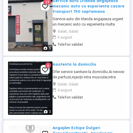
Service auto Irlanda angajeaza
15
mecanic auto cu experienta cazare
transport 750 saptamana
Service auto din Irlanda angajeaza urgent
un mecanic auto cu experienta multa
salariu atractiv intre 650 si 750 euro pe
Galati, Galati
saptamana pentru persoana potrivita se
5 august
asigura cazarea actele platite si bilet avion
Telefon validat
dupa proba de lucru se cere seriozitate
5
distributii lant si curele ambreiaje etc
Detalii ...
Asistenta la domiciliu
6
Ofer servicii sanitare la domiciliu.Ai nevoie
de perfuzii,injecții intra muscular,intra
venos,subcutanat,îngrijire plăgi,schimbare
Galati, Galati
sonda vezicala,,va stau la dispoziție.
4 august
Telefon validat
2
Angajăm Echipe Dulgeri