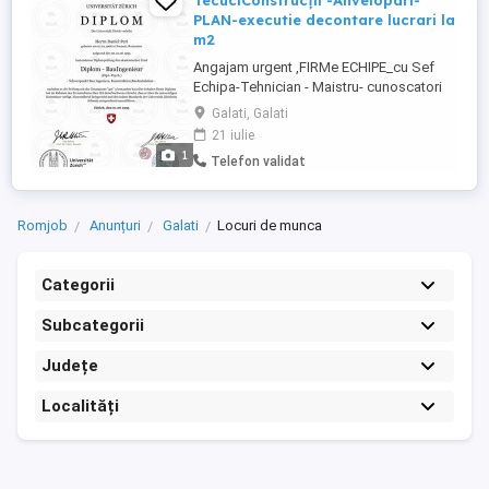
TecuciConstrucții -Anvelopari-
PLAN-executie decontare lucrari la
m2
Angajam urgent ,FIRMe ECHIPE_cu Sef
Echipa-Tehnician - Maistru- cunoscatori
PLAN si Personal Constructii-Echipe sau
Galati, Galati
individual- Echipe Amvelopari-Izolatii-
21 iulie
Acoperiș Blocuri și Structuristi--Structuri:-
1
Telefon validat
Echipe -Dulgeri-Zidari;-fierari ;-
Atentie;Experienta cu PLAN -cunoscatori-
meseriașil-, prt. Santiere ...
Romjob
Anunțuri
Galati
Locuri de munca
Categorii
Subcategorii
Județe
Localități