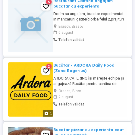
Restaurant Cantina angajam
6
bucatar cu experienta
Dorim sa angajam, bucatar experimentat
in mancarurii gatite(ciorbe,felul 2,prajituri
)pentru o cantina restaurant .Cu proba de
Brasov, Brasov
lucru,salariu atractiv .
6 august
Telefon validat
Bucătar - ARDORA Daily Food
2
(Zona Rogerius)
ARDORA CATERING își mărește echipa și
angajează Bucătar pentru cantina din
Oradea, zona Rogerius. Cerințe: *
Oradea, Bihor
Experiență în bucătărie (cantină, catering
2 august
sau restaurant constituie avantaj); *
Telefon validat
Seriozitate, responsabilitate și
punctualitate; * Capacitatea de a lucra în
1
echipă; * Respectarea normelor de ...
Bucatar pizzar cu experienta caut