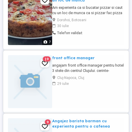
un loc de muncă
Am experienta ca si bucatar pizzar si caut
cu un loc de munca ca si pizzar fac pizza
pe vatra de la faina la farfurie și ca și
Dorohoi, Botosani
bucatar ciorbe,sarmale,grătare,Paste
30 iulie
,desertiri,pâine orice nu beau si nu fumez
Telefon validat
7
front office manager
19
angajam front office manager pentru hotel
3 stele din centrul Clujului. cerinte-
experienta de minim 3 ani -licenta in turism
Cluj-Napoca, Cluj
-brevet in turism - cunoasterea sistemului
29 iulie
de gestiune hoteliera Hostware -aptitudini
manageriale -cunoasterea limbii ...
Angajez barista barman cu
9
experienta pentru o cafenea