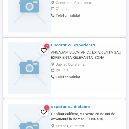
autoservire,restaurant specific
Constanta, Constanta
peste,fructe de mare etc,catering sau
21 iulie
conducători auto permis categoria b
Telefon validat
cerem și oferim seriozitate...Multumim
Bucatar cu experienta
7
ANGAJAM BUCATAR CU EXPERIENTA SAU
EXPERIENTA RELEVANTA. ZONA
MANGALIA
Jupiter, Constanta
28 iunie
Telefon validat
ospatar cu diploma
1
Ospătar calificat, cu peste 26 de ani de
experiență în domeniul HoReCa,
acumulată în Italia (12 ani), Elveția (6 ani) și
Sector 1, Bucuresti