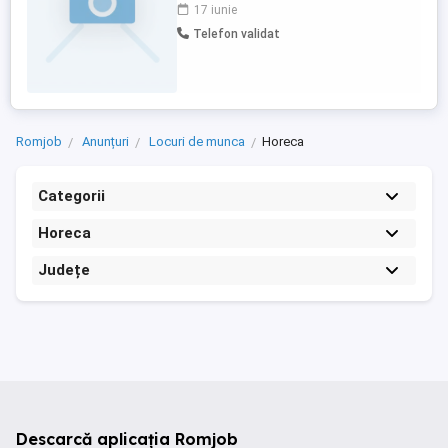
România (8 ani), în restaurante cu renume
17 iunie
și standarde ridicate de calitate. Dețin
Telefon validat
diplomă de ospătar, care atestă
pregătirea profesională și cunoștințele
specifice domeniului. Am ...
Romjob
Anunțuri
Locuri de munca
Horeca
Categorii
Horeca
Județe
Descarcă aplicația Romjob