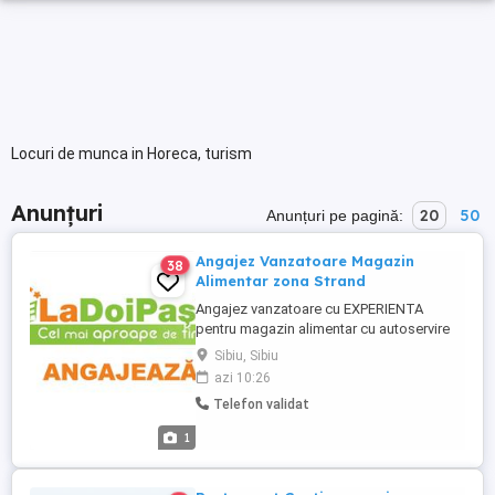
Locuri de munca in Horeca, turism
Anunțuri
20
50
Anunțuri pe pagină:
Angajez Vanzatoare Magazin
38
Alimentar zona Strand
Angajez vanzatoare cu EXPERIENTA
pentru magazin alimentar cu autoservire
zona Strand, se lucreaza in ture de 8h.
Sibiu, Sibiu
Salariu motivant. Detalii la numarul de
azi 10:26
telefon.
Telefon validat
1