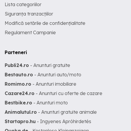
Lista categoriilor
Siguranța tranzacțiilor
Modifică setările de confidențialitate
Regulament Campanie
Parteneri
Publi24.ro
- Anunturi gratuite
Bestauto.ro
- Anunturi auto/moto
Romimo.ro
- Anunturi imobiliare
Cazare24.ro
- Anunturi cu oferte de cazare
Bestbike.ro
- Anunturi moto
Animalutul.ro
- Anunturi gratuite animale
Startapro.hu
- Ingyenes Apróhirdetés
Quoka.de
- Kostenlose Kleinanzeigen