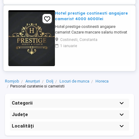
Hotel prestige costinesti angajare
camarist 4000 6000lei
Hotel prestige costinesti angajare
camarist Cazare mancare salariu motivat
4000 6000
Costinesti, Constanta
1 ianuarie
Romjob
Anunțuri
Dolj
Locuri de munca
Horeca
Personal curatenie si cameristi
Categorii
Județe
Localități