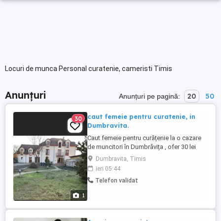
Locuri de munca Personal curatenie, cameristi Timis
Anunțuri
20
50
Anunțuri pe pagină:
caut femeie pentru curatenie, in
30
Dumbravita.
Caut femeie pentru curățenie la o cazare
de muncitori în Dumbrăvița , ofer 30 lei
ora, doar în zilele de marți și sambata, sau
Dumbravita, Timis
în zilele de luni și vineri, la alegere, 5 ore
ieri 05:44
pe zi, de dimineață.
Telefon validat
1