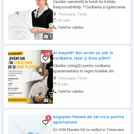
Cautăm cameristă la hotel de 4 stele.
Responsabilități: * Curățenia și igienizarea
camerelor, băilor și a spațiilor comune. *
Timisoara, Timis
Schimbarea lenjeriei de pat și a
22 iulie
prosoapelor. * Realizarea paturilor. *
Telefon validat
Completarea consumabilelor (săpun,
șampon, hârtie igienică etc.). * Raportarea
1
eventualelor ...
Ai mașină? Noi avem un job în
18
curățenie, lejer și bine plătit!
Căutăm coleg(ă) pentru curățenia
apartamentelor în regim hotelier din
Timișoara. Program lejer și flexibil Salariu
Timisoara, Timis
atractiv Mediu de lucru plăcut Autoturism
8 iulie
propriu obligatoriu Sună-ne pentru detalii!
Telefon validat
1
Angajam femeie de serviciu pentru
8
apartament
Sc VCN Elevate Srl cu sediul in Timisoara