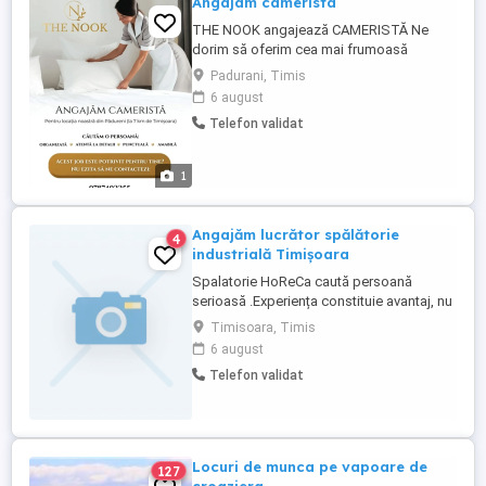
Angajam camerista
THE NOOK angajează CAMERISTĂ Ne
dorim să oferim cea mai frumoasă
experiență oaspeților noștri, astfel că
Padurani, Timis
acest rol presupune o atenție deosebită la
6 august
detalii, precum și respectarea
Telefon validat
standardelor de igienă și calitate. Îți
dorești să lucrezi în cadrul pensiunii
noastre? Dorim să te cunoaștem, nu ezita
1
...
Angajăm lucrător spălătorie
4
industrială Timișoara
Spalatorie HoReCa caută persoană
serioasă .Experiența constituie avantaj, nu
e obligatorie. Oferim: contract de muncă,
Timisoara, Timis
normă întreagă, salariu 3200 lei sau in
6 august
functie de experienta Program: 8-16
Telefon validat
Contact:
Locuri de munca pe vapoare de
127