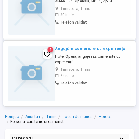
Aleea F. C. Ripensia, Nr. 15, Ap. 4
angajeaza cu contract permanent femeie
Timisoara, Timis
de serviciu. CV-urile se pot trimite online
30 iunie
sau la sediul firmei din Aleea F. C.
Telefon validat
Ripensia, Nr. 15.
Angajăm cameriste cu experiență
2
Hotel Opera, angajează cameriste cu
experiență!
Timisoara, Timis
22 iunie
Telefon validat
Romjob
Anunțuri
Timis
Locuri de munca
Horeca
Personal curatenie si cameristi
Categorii