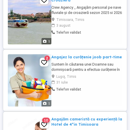
croaziera
Crew Agency _ Angajăm personal pe nave
fluviale și de croazieră sezon 2025 si 2026
Visezi la un loc de muncă unde poți
Timisoara, Timis
călători și lucra în același timp? Navele
3 august
fluviale și de croazieră din Europa își
Telefon validat
măresc echipele și caută persoane
motivate și serioase. Posturi disponibile:
1
Ospătari Ospătărițe ...
Angajez la curățenie joob part-time
2
Suntem în căutarea unei Doamne sau
domnișoară pentru a efectua curățenie în
apartamente in regim hotelier Experiența
Lugoj, Timis
constituie un avantaj dar nu-i neapărat De
31 iulie
preferat cu permis de conducere cat b In
Telefon validat
echipa noastră dorim persoane sociabile
și de încredere Locul de munca consta în :
Curățenie după ...
1
Angajăm cameristă cu experiență la
10
Hotel de 4*in Timisoara