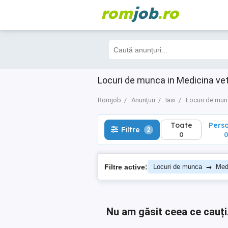
rom
job
.ro
Toate
Perso
Filtre
2
0
0
Locuri de munca in Medicina vet
Romjob
Anunțuri
Iasi
Locuri de mu
Toate
Pers
Filtre
2
0
→
Filtre active:
Locuri de munca
Medi
Nu am găsit ceea ce cauți