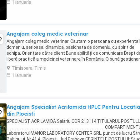
1 ianuarie
Angajam coleg medic veterinar
Angajam coleg medic veterinar. Cautam o persoana cu experienta 
domeniu, serioasa, dinamica, pasionata de domeniu, cu spirit de
echipa. Orientare către client Bune abilități de comunicare Drept d
liberă practică a medicinei veterinare în România; O bună gestionar
timpului Abilitatea de a ...
Timisoara, Timis
1 ianuarie
Angajam Specialist Acrilamida HPLC Pentru Locati
din Ploeisti
SPECIALIST ACRILAMIDA Salariu COR 213114 TITULARUL POSTULU
_______________________________________ COMPARTIMENTU
Laboratorul MANOR LABORATORY CENTER SRL, punct de lucru Str
Paltinului, Nr.41 A, Ploiesti, Jud.Prahova CERINTELE POSTULUI: Stud