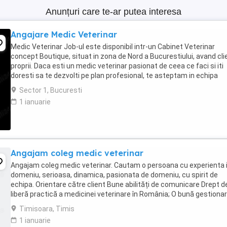
Anunțuri care te-ar putea interesa
Angajare Medic Veterinar
Medic Veterinar Job-ul este disponibil intr-un Cabinet Veterinar
concept Boutique, situat in zona de Nord a Bucurestiului, avand clie
proprii. Daca esti un medic veterinar pasionat de ceea ce faci si iti
doresti sa te dezvolti pe plan profesional, te asteptam in echipa
Labute Fericite. Poti fi si ...
Sector 1, Bucuresti
1 ianuarie
Angajam coleg medic veterinar
Angajam coleg medic veterinar. Cautam o persoana cu experienta 
domeniu, serioasa, dinamica, pasionata de domeniu, cu spirit de
echipa. Orientare către client Bune abilități de comunicare Drept d
liberă practică a medicinei veterinare în România; O bună gestionar
timpului Abilitatea de a ...
Timisoara, Timis
1 ianuarie