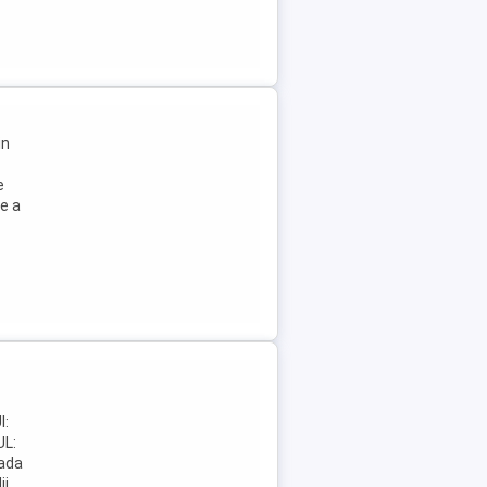
in
e
e a
a
I:
L:
ada
ii