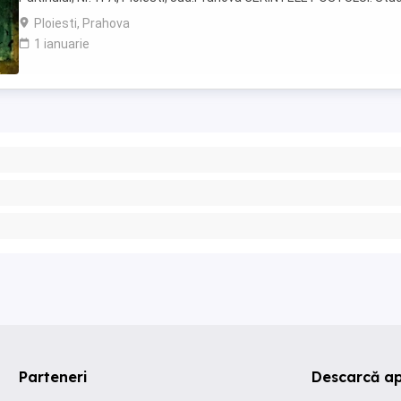
necesare : Studii liceale sau postliceale absolvite ...
Ploiesti, Prahova
1 ianuarie
Parteneri
Descarcă ap