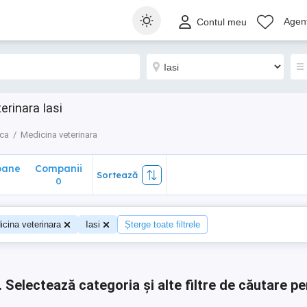
ane
Companii
Sortează
Agenț
Contul meu
0
erinara Iasi
nca
Medicina veterinara
oane
Companii
Sortează
0
0
cina veterinara
Iasi
Șterge toate filtrele
.
Selectează categoria și alte filtre de căutare pe