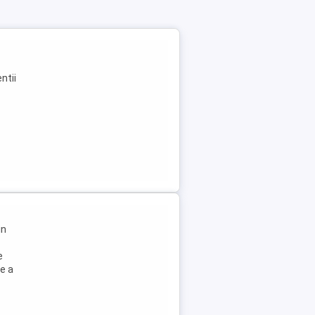
ntii
in
e
e a