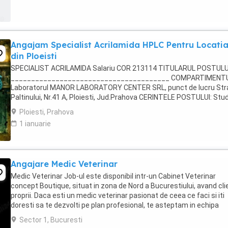
Angajam Specialist Acrilamida HPLC Pentru Locati
din Ploeisti
SPECIALIST ACRILAMIDA Salariu COR 213114 TITULARUL POSTULU
_______________________________________ COMPARTIMENTU
Laboratorul MANOR LABORATORY CENTER SRL, punct de lucru Str
Paltinului, Nr.41 A, Ploiesti, Jud.Prahova CERINTELE POSTULUI: Stud
necesare : Studii liceale sau postliceale absolvite ...
Ploiesti, Prahova
1 ianuarie
Angajare Medic Veterinar
Medic Veterinar Job-ul este disponibil intr-un Cabinet Veterinar
concept Boutique, situat in zona de Nord a Bucurestiului, avand clie
proprii. Daca esti un medic veterinar pasionat de ceea ce faci si iti
doresti sa te dezvolti pe plan profesional, te asteptam in echipa
Labute Fericite. Poti fi si ...
Sector 1, Bucuresti