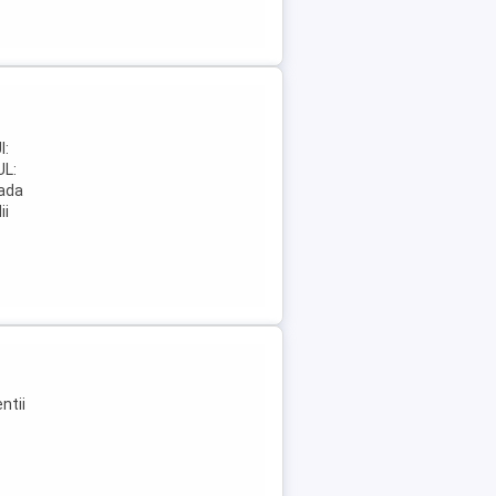
a
I:
L:
ada
ii
ntii