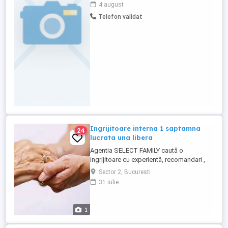
fi in București, Sector 1, str. Prometeu nr.
4 august
23, bl. 16D, sc. 2, et. 2, ap. 29 , in data de
Telefon validat
06 august 2026, ora 08:00.
Ingrijitoare interna 1 saptamna
24
lucrata una libera
Agentia SELECT FAMILY caută o
ingrijitoare cu experientă, recomandari ,
responsabila pentru o varstnica
Sector 2, Bucuresti
deplasabaila Profil:persoană cu simț al
31 iulie
responsabilității; Atitudine respectuoasă ,
de încredere, emaptica cu pacientii cu
probleme de sanatate Disponibilitate
1
1saptamana lucrata , una libera ...