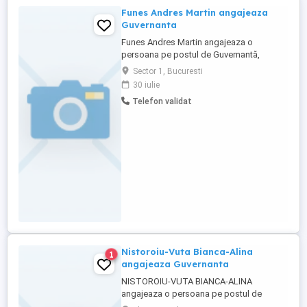
Funes Andres Martin angajeaza
Guvernanta
Funes Andres Martin angajeaza o
persoana pe postul de Guvernantă,
cunoscatoare a limbii engleze.Interviul va
Sector 1, Bucuresti
fi in Strada Jandarmeriei nr. 14B, ap. 2,
30 iulie
Bucuresti, Sector 1, in data de 31 iulie
Telefon validat
2026, ora 09:30.
Nistoroiu-Vuta Bianca-Alina
1
angajeaza Guvernanta
NISTOROIU-VUTA BIANCA-ALINA
angajeaza o persoana pe postul de
Guvernantă, cunoscatoare a limbii