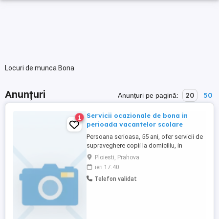
Locuri de munca Bona
Anunțuri
20
50
Anunțuri pe pagină:
Servicii ocazionale de bona in
1
perioada vacantelor scolare
Persoana serioasa, 55 ani, ofer servicii de
supraveghere copii la domiciliu, in
perioada vacantei de vara 1 iulie-31
Ploiesti, Prahova
august, 2-5 zile saptamana, de luni pana
ieri 17:40
vineri, uneori si in week-end. Tarif
Telefon validat
estimativ 20-40 lei pe ora.