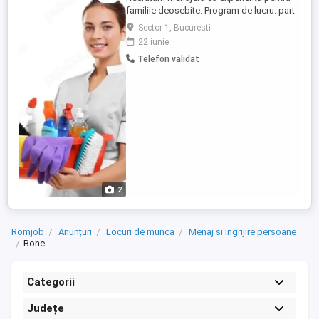
familiie deosebite. Program de lucru: part-
time, 2 - 3 zile saptamana Atributii:
Sector 1, Bucuresti
activitati de menaj (curatenie, calcat,
22 iunie
spalat) Cerinte post: experienta anterioara
Telefon validat
pe post similar si prezentarea referintelor
(criteriu eliminatoriu), persoana activa,
responsabila, ...
2
Romjob
Anunțuri
Locuri de munca
Menaj si ingrijire persoane
Bone
Categorii
Județe