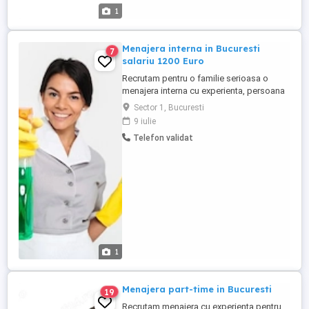
1
Menajera interna in Bucuresti
7
salariu 1200 Euro
Recrutam pentru o familie serioasa o
menajera interna cu experienta, persoana
responsabila, pentru o colaborare stabila
Sector 1, Bucuresti
pe termen lung. Locatie: vila (300 mp) -
9 iulie
Bucuresti sector 1 Program de lucru:
Telefon validat
Program intern. Oferta: 1200 Euro Contract
de munca: Contract legal, perioada
nedeterminata. Beneficii: ...
1
Menajera part-time in Bucuresti
19
Recrutam menajera cu experienta pentru