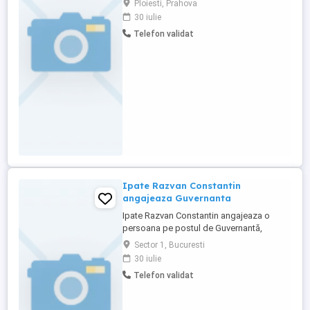
Ploiesti, Prahova
engleze.Interviul va fi in Ploiesti, str.
30 iulie
Basarabilor, nr. 20, bl. K2, et 2, ap. 12,
Telefon validat
judetul Prahova, in data de 31 iulie 2026,
ora 09:30.
Ipate Razvan Constantin
angajeaza Guvernanta
Ipate Razvan Constantin angajeaza o
persoana pe postul de Guvernantă,
cunoscatoare a limbii engleze.Interviul va
Sector 1, Bucuresti
fi in Bucureşti, Sector 1, Strada Barajul
30 iulie
Argeş nr.41 Bl.1B et.4 ap.14, in data de 31
Telefon validat
iulie 2026, ora 09:30.