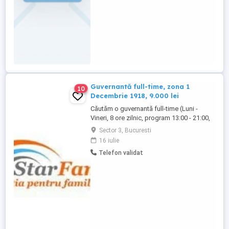
Guvernantă full-time, zona 1
10
Decembrie 1918, 9.000 lei
Căutăm o guvernantă full-time (Luni -
Vineri, 8 ore zilnic, program 13:00 - 21:00,
în timpul anului școlar - în timpul
Sector 3, Bucuresti
vacanțelor școlare, guvernanta trebuie să
16 iulie
lucreze și ore suplimentare) pentru fetița
Telefon validat
de 6 ani a unei familii, ce locuiește în zona
1 Decembrie 1918 (sector 3). Familia se
repatriază ...