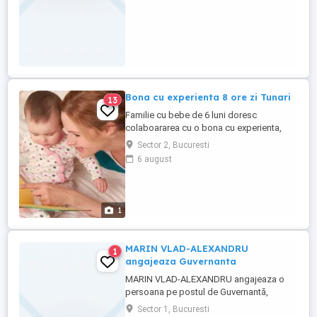
Bona cu experienta 8 ore zi Tunari
13
Familie cu bebe de 6 luni doresc
colaboararea cu o bona cu experienta,
recomandari, activa, empatica ,
Sector 2, Bucuresti
comunicativa , responsabila.
6 august
Atributii:ingrijire copil , ajutor la curatenie ,
spalat hainute Salariu 5000 lei Program 8
ore zi l-v Pentru alte detalii contactati
Agentia SELECT FAMILY
1
MARIN VLAD-ALEXANDRU
1
angajeaza Guvernanta
MARIN VLAD-ALEXANDRU angajeaza o
persoana pe postul de Guvernantă,
cunoscatoare a limbii engleze.Interviul va
Sector 1, Bucuresti