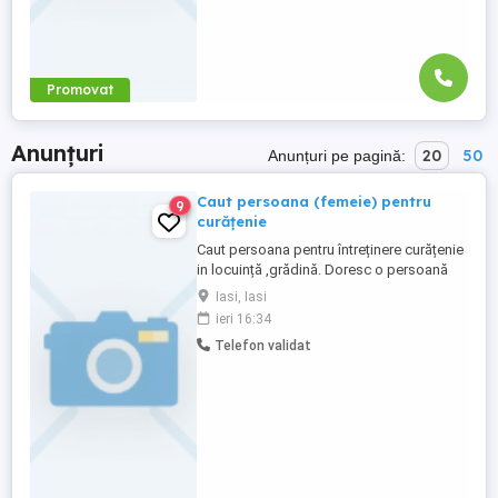
Promovat
Anunțuri
20
50
Anunțuri pe pagină:
Caut persoana (femeie) pentru
9
curățenie
Caut persoana pentru întreținere curățenie
in locuință ,grădină. Doresc o persoană
priceputa si la grădinărit (exclus
Iasi, Iasi
cosit).Dacă ați lucrat in seră este un
ieri 16:34
avantaj. Contract pentru minim 5 zile luna .
Telefon validat
Achit pentru infiintare PFA, servicii
curățenie. Oferte serioase doar cu
recomandare.