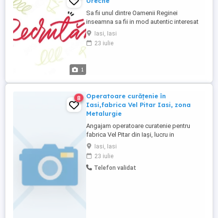
Ureche
Sa fii unul dintre Oamenii Reginei
inseamna sa fii in mod autentic interesat
de binele celor din jur. In rolul de Menajera
Iasi, Iasi
vei avea un impact pozitiv in viata
23 iulie
pacientilor, deoarece asiguri voia buna si
curatenia din locatiile unde acestia ne
calca pragul. Sa-ti povestim pe scurt
1
despre rol: Te vei ocupa ...
Operatoare curățenie în
8
Iasi,fabrica Vel Pitar Iasi, zona
Metalurgie
Angajam operatoare curatenie pentru
fabrica Vel Pitar din Iași, lucru in
echipa,program 6- 14 13:30-21:30: ,full
Iasi, Iasi
time, salariu lunar tichete de masa. Relații
23 iulie
la tel.
Telefon validat