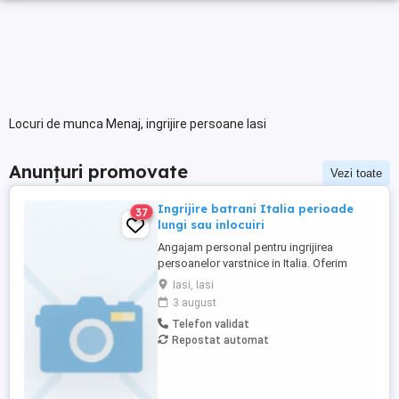
Locuri de munca Menaj, ingrijire persoane Iasi
Anunțuri promovate
Vezi toate
Ingrijire batrani Italia perioade
37
lungi sau inlocuiri
Angajam personal pentru ingrijirea
persoanelor varstnice in Italia. Oferim
stabilitate si sprijin pe toata perioada
Iasi, Iasi
contractului. Nu percepem nicio taxa in
3 august
Romania sau Italia! Cunostinte medii de
Telefon validat
limba italiana! Experienta si recomandarile
Repostat automat
constituie avantaj!