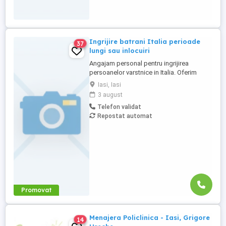
Ingrijire batrani Italia perioade
37
lungi sau inlocuiri
Angajam personal pentru ingrijirea
persoanelor varstnice in Italia. Oferim
stabilitate si sprijin pe toata perioada
Iasi, Iasi
contractului. Nu percepem nicio taxa in
3 august
Romania sau Italia! Cunostinte medii de
Telefon validat
limba italiana! Experienta si recomandarile
Repostat automat
constituie avantaj!
Promovat
Menajera Policlinica - Iasi, Grigore
14