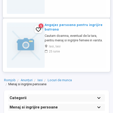
Angajez persoana pentru ingrijire
5
batrana
Cautam doamna, eventual de la tara,
pentru menaj si ingrijire femeie in varsta.
Oferim cazare, va rugam sa sunati la
Iasi, Iasi
numarul zero sapte doi noua trei sapte trei
25 iunie
opt cinci trei
Romjob
Anunțuri
Iasi
Locuri de munca
Menaj si ingrijire persoane
Categorii
Menaj si ingrijire persoane