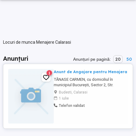
Locuri de munca Menajere Calarasi
Anunțuri
20
50
Anunțuri pe pagină:
Anunt de Angajare pentru Menajera
1
TĂNASE CARMEN, cu domiciliul în
municipiul București, Sector 2, Str.
Teleajen, organizează selecție pentru
Budesti, Calarasi
ocuparea unui post vacant de Menajeră
1 iulie
(COR 911101). Cerințe: studii generale;
Telefon validat
experiența în activități de menaj constituie
un avantaj; seriozitate, responsabilitate și
atenție la detalii; abilități ...