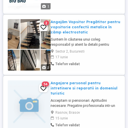
prelucrarea mase plastice -experienta
1
anterioara in productiei ...
Angajăm Vopsitor Pregătitor pentru
2
vopsitorie confectii metalice în
câmp electrostatic
Suntem în căutarea unui coleg
responsabil și atent la detalii pentru
postul de Vopsitor Pregătitor pentru
Sector 2, Bucuresti
vopsitorie confectii metalice în câmp
17 iunie
electrostatic. Responsabilități: Pregătirea
Telefon validat
suprafețelor metalice pentru procesul de
2
vopsire (curățare, degresare, șlefuire,
mascare); Aplicarea vopselei ...
Angajare personal pentru
54
intretinere si reparatii in domeniul
turistic
Acceptam si pensionari. Aptitudini
necesare: Pregatire profesionala intr-un
domeniu tehnic, persoana de încredere,
Rasnov, Brasov
curata, ordonata, disciplinata si corecta.
15 iunie
Programul: norma intreaga sau jumatate
Telefon validat
de norma. Ofermi cazare si masa, daca