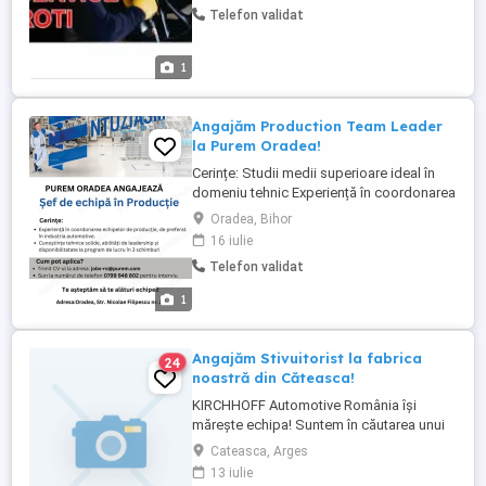
Telefon validat
de la 4000 lei luna+ ciubuc aproximativ
1000 lei luna si alte beneficii. Putem oferi
si ...
1
Angajăm Production Team Leader
la Purem Oradea!
Cerințe: Studii medii superioare ideal în
domeniu tehnic Experiență în coordonarea
unei echipe într-un mediu de producție
Oradea, Bihor
Disponibilitate de lucru în 3 schimburi
16 iulie
Cunoștințe de operare în SAP constituie
Telefon validat
avantaj Cunoștințe tehnice solide
Descrierea postului: Răspunde de
1
activitatea de producție ...
Angajăm Stivuitorist la fabrica
24
noastră din Căteasca!
KIRCHHOFF Automotive România își
mărește echipa! Suntem în căutarea unui
profesionist responsabil și atent la detalii
Cateasca, Arges
pentru rolul de Stivuitorist, care să se
13 iulie
alăture fabricii noastre din Căteasca,