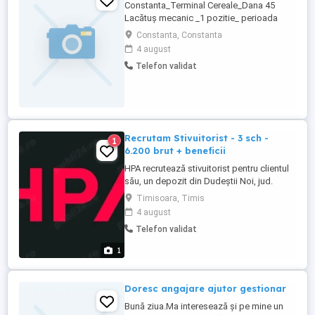
Constanta_Terminal Cereale_Dana 45
Lacătuș mecanic _1 pozitie_ perioada
nededeterminata. program de zi _ L-V_
Constanta, Constanta
08.00 16.00 Cerinte: Studii de baza:
4 august
profesionala liceu Studii de specialitate:
Telefon validat
Calificarea mecanic, lacatus mecanic
Experienta reprezinta un avantaj Daca esti
pregatit ...
Recrutam Stivuitorist - 3 sch -
1
6.200 brut + beneficii
HPA recrutează stivuitorist pentru clientul
său, un depozit din Dudeștii Noi, jud.
Timiș. Program de lucru: - 3 schimburi (06:
Timisoara, Timis
) Cerințe: - minim studii medii - experiență
4 august
anterioară pe stivuitor cu lame laterale
Telefon validat
(reach-truck) - autorizație ISCIR valabilă -
manipularea paleților la o înălțime maximă
1
...
Doresc angajare ajutor gestionar
Bună ziua.Ma interesează și pe mine un