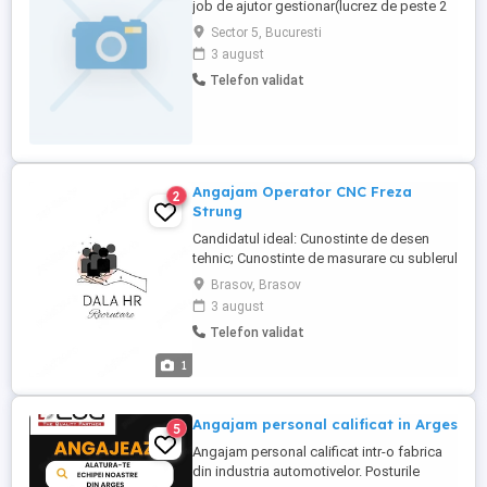
job de ajutor gestionar(lucrez de peste 2
ani ca ajutor gestionar) numai în București.
Sector 5, Bucuresti
Am mai lucrat și ca manipulant
3 august
depozit.Doresc seriozitate.
Telefon validat
Angajam Operator CNC Freza
2
Strung
Candidatul ideal: Cunostinte de desen
tehnic; Cunostinte de masurare cu sublerul
si micrometrul; Minim 2 ani experienta;
Brasov, Brasov
Atenție la detalii, responsabilitate și
3 august
seriozitate; Disponibilitate pentru lucrul în
Telefon validat
schimburi ( L-V : 3 schimburi)
Responsabilitati: Operarea frezelor CNC
1
conform documentației ...
Angajam personal calificat in Arges
5
Angajam personal calificat intr-o fabrica
din industria automotivelor. Posturile