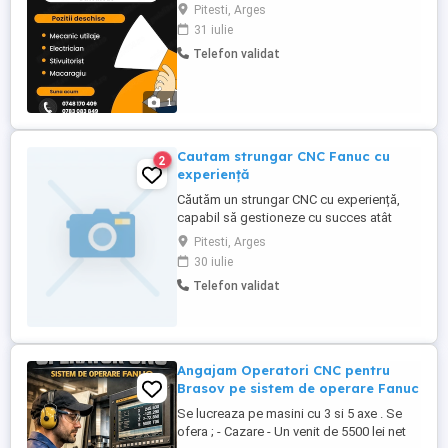
disponibile: - sudor - electrician -
Pitesti, Arges
macaragiu - mecanic intretinere utilaje
31 iulie
industriale Program de lucru in 3
Telefon validat
schimburi. Pentru detalii suplimentare nu
ezitati sa ne contactati.
1
Cautam strungar CNC Fanuc cu
2
experiență
Căutăm un strungar CNC cu experiență,
capabil să gestioneze cu succes atât
comenzi de serie, cât și proiecte pentru
Pitesti, Arges
piese unicate sau prototipuri. Dacă ai o
30 iulie
gândire tehnică flexibilă și stăpânești
Telefon validat
tehnologia CNC, te așteptăm în echipa
noastră! Responsabilități principale:
Operarea și reglarea strungurilor ...
Angajam Operatori CNC pentru
Brasov pe sistem de operare Fanuc
Se lucreaza pe masini cu 3 si 5 axe . Se
ofera ; - Cazare - Un venit de 5500 lei net