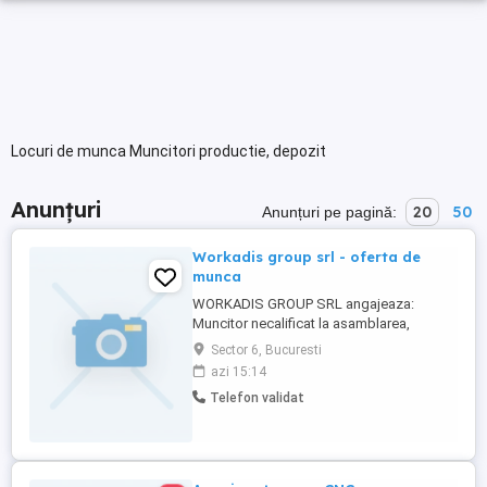
Locuri de munca Muncitori productie, depozit
Anunțuri
20
50
Anunțuri pe pagină:
Workadis group srl - oferta de
munca
WORKADIS GROUP SRL angajeaza:
Muncitor necalificat la asamblarea,
montarea pieselor - cod COR 932906, 80
Sector 6, Bucuresti
posturi. Cerinte: studii generale, experienta
azi 15:14
min. 1 an, limba engleza Candidatii
Telefon validat
interesati sunt rugati sa trimita CV-UL pe e-
mail in baza carora se va face selectia.