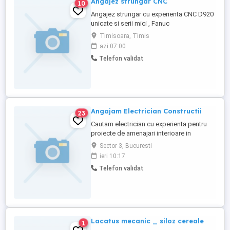
Angajez strungar CNC
10
Angajez strungar cu experienta CNC D920
unicate si serii mici , Fanuc
Timisoara, Timis
azi 07:00
Telefon validat
Angajam Electrician Constructii
23
Cautam electrician cu experienta pentru
proiecte de amenajari interioare in
Bucuresti si in tara. Ne dorim o persoana
Sector 3, Bucuresti
serioasa, implicata, care stie sa lucreze
ieri 10:17
atat la instalatii electrice, cat si la lucrari de
Telefon validat
gips-carton si finisaje, si care poate ajuta
echipa si la alte activitati cand este nevoie.
Cerințe: Experienta ...
Lacatus mecanic _ siloz cereale
1