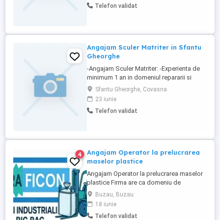
Telefon validat
județul Argeș. Dacă ai experiență în
manevrarea mărfurilor, deții atestat valid și
îți dorești să activezi ...
Angajam Sculer Matriter in Sfantu
Gheorghe
-Angajam Sculer Matriter: -Experienta de
minimum 1 an in domeniul repararii si
intretinerii
Sfantu Gheorghe, Covasna
matritelor,stantelor,dispozitivelor si
23 iunie
instrumentelor necesare in procesele de
Telefon validat
productie industriala. -Disponibilitate de
lucru in 3 sau 4 schimburi -Contract pe
perioada nedeterminata -Incepere
activitate imediat -Salariu ...
Angajam Operator la prelucrarea
4
maselor plastice
Angajam Operator la prelucrarea maselor
plastice Firma are ca domeniu de
activitate fabricarea articolelor de ambalaj
Buzau, Buzau
din material plastic. Ce competente si
18 iunie
experienta va califica pentru acest rol: -
Telefon validat
studii medii -calificare operator la