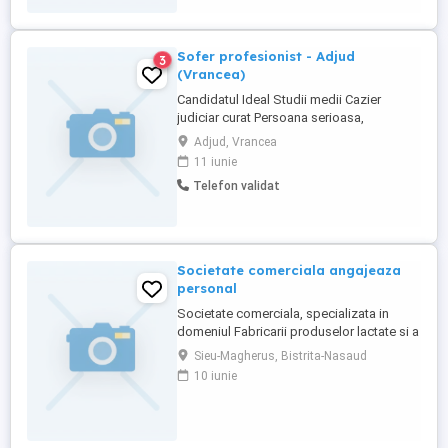
este cazul. Pensiunea se situaza in
Rasnov, jud. Brasov. Pentru ...
Sofer profesionist - Adjud
3
(Vrancea)
Candidatul Ideal Studii medii Cazier
judiciar curat Persoana serioasa,
punctuala, dinamica si organizata Atestat
Adjud, Vrancea
marfa Descrierea jobului Îndeplineşte la
11 iunie
timp şi întocmai sarcinile specifice trasate
Telefon validat
sau stabilite de superiorul ierarhic;
Respectă prevederile normativelor interne
şi procedurile ...
Societate comerciala angajeaza
personal
Societate comerciala, specializata in
domeniul Fabricarii produselor lactate si a
branzeturilor angajeaza: Sofer
Sieu-Magherus, Bistrita-Nasaud
profesionist cisterna colectare lapte
10 iunie
Cerinte: Experiență în domeniul industriei
alimentare de minim 2 ani Persoanele
interesate pot depune CV-ul la sediul din
Dej, str. Bistritei, ...