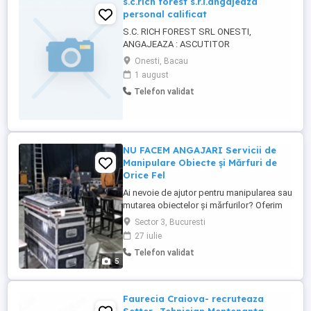
s.c.rich forest s.r.l.angajeaza
personal calificat
S.C. RICH FOREST SRL ONESTI,
ANGAJEAZA : ASCUTITOR
Onesti, Bacau
1 august
Telefon validat
NU FACEM ANGAJARI Servicii de
Manipulare Obiecte și Mărfuri de
Orice Fel
Ai nevoie de ajutor pentru manipularea sau
mutarea obiectelor și mărfurilor? Oferim
servicii profesionale și eficiente pentru:
Sector 3, Bucuresti
Mutări de mobilier și electrocasnice
27 iulie
manipulare mărfuri diverse Descărcare și
Telefon validat
încărcare marfă Manipulare echipamente
5
grele și fragile Servicii pentru firme ...
Faurecia Craiova- recruteaza