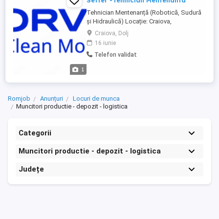
Setter -Tehnician Mentenanta
Tehnician Mentenanță (Robotică, Sudură
și Hidraulică) Locație: Craiova,
Dolj(Platforma FORD) Departament:
Craiova, Dolj
Maintenance Fabrication Equipment
16 iunie
Program: 3 schimburi ture de weekend
Telefon validat
(după necesități de producție) Profilul tău
Studii tehnice finalizate (electromecanică,
1
mecatronică, automatizări, electrică ...
Romjob
Anunțuri
Locuri de munca
Muncitori productie - depozit - logistica
Categorii
Muncitori productie - depozit - logistica
Județe