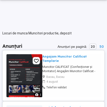
Locuri de munca Muncitori productie, depozit
Anunțuri
20
50
Anunțuri pe pagină:
Angajam Muncitor Calificat
Tamplarie
Muncitor CALIFICAT (Confecționer și
Montator) Angajăm Muncitor Calificat -
Confecționer și Montator Tâmplărie PVC
Bacau, Bacau
Aluminiu Bacău Leon Termopan Center
4 august
(LTC) angajeaza muncitor calificat, pentru
Telefon validat
postul de Confectioner și montator pentru
producția și montajul de tâmplărie PVC și
1
Aluminiu. Ce oferim: - ...