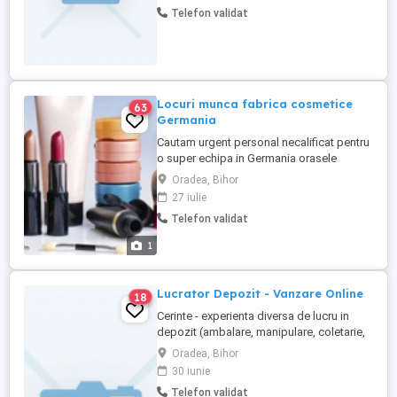
se desfășoară într-o echipă de români, iar
Telefon validat
coordonarea se face în limba română.
POSTURI DISPONIBILE: Sortator Sticle și
Lăzi Sortarea ...
Locuri munca fabrica cosmetice
63
Germania
Cautam urgent personal necalificat pentru
o super echipa in Germania orasele
Stuttgard si Hamburg pentru fabrica
Oradea, Bihor
cosmetice, la ambalat si etichetat
27 iulie
produsele .Plecarile sunt urgente in luna
Telefon validat
octombrie 2025 se pot face rezervari
incepand cu aceasta saptamana .
1
Angajatorii ofera : - salariu de la 2000 de ...
Lucrator Depozit - Vanzare Online
18
Cerinte - experienta diversa de lucru in
depozit (ambalare, manipulare, coletarie,
aranjare marfa la raft) ; - experienta in
Oradea, Bihor
folosirea sistemelor de scanat produse
30 iunie
(avantaj); - disponibilitate pentru efort fizic
Telefon validat
moderat; - capacitate de planificare,