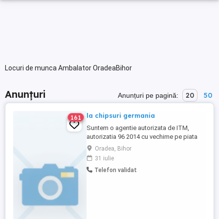
Locuri de munca Ambalator OradeaBihor
Anunțuri
20
50
Anunțuri pe pagină:
la chipsuri germania
161
Suntem o agentie autorizata de ITM,
autorizatia 96 2014 cu vechime pe piata
muncii! Cautam personal necalificat
Oradea, Bihor
maxim 55 de ani la o fabrica de chipsuri in
31 iulie
Germania. Se ofera salariu intre 2000-400
Telefon validat
euro in functie de clasa de impozitare si
orele lucrate, cazare, mancare sau bani de
mancare, transport ...