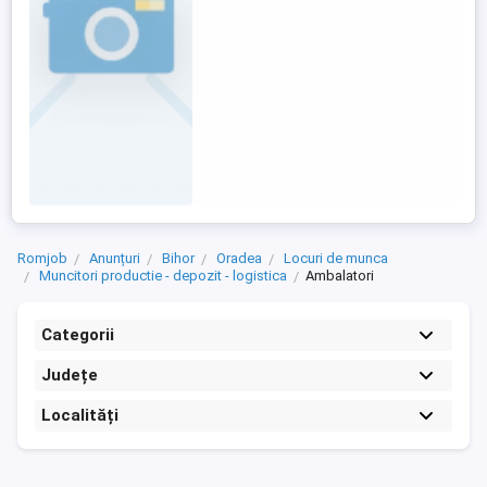
organizare si lucru sub presiune; -
atitudine ...
Romjob
Anunțuri
Bihor
Oradea
Locuri de munca
Muncitori productie - depozit - logistica
Ambalatori
Categorii
Județe
Localități