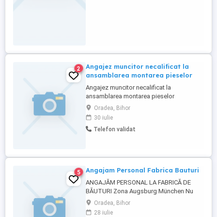
Angajez muncitor necalificat la
2
ansamblarea montarea pieselor
Angajez muncitor necalificat la
ansamblarea montarea pieselor
Oradea, Bihor
30 iulie
Telefon validat
Angajam Personal Fabrica Bauturi
5
ANGAJĂM PERSONAL LA FABRICĂ DE
BĂUTURI Zona Augsburg München Nu
este necesară calificare NU se cer
Oradea, Bihor
cunoștințe de limba germană Activitatea
28 iulie