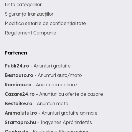
Lista categoriilor
Siguranța tranzacțiilor
Modifică setările de confidențialitate
Regulament Campanie
Parteneri
Publi24.ro
- Anunturi gratuite
Bestauto.ro
- Anunturi auto/moto
Romimo.ro
- Anunturi imobiliare
Cazare24.ro
- Anunturi cu oferte de cazare
Bestbike.ro
- Anunturi moto
Animalutul.ro
- Anunturi gratuite animale
Startapro.hu
- Ingyenes Apróhirdetés
Quoka.de
- Kostenlose Kleinanzeigen