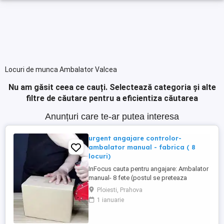
Locuri de munca Ambalator Valcea
Nu am găsit ceea ce cauți.
Selectează categoria și alte
filtre de căutare pentru a eficientiza căutarea
Anunțuri care te-ar putea interesa
urgent angajare controlor-
ambalator manual - fabrica ( 8
locuri)
InFocus cauta pentru angajare: Ambalator
manual- 8 fete (postul se preteaza
doamnelor) - fabrica Ploiesti Program
Ploiesti, Prahova
lucru: de Luni - Vineri - 3 schimburi - 8 ore
1 ianuarie
sau 12 24 14 48 Studii obligatorii: minim
10 clase, de preferat profil tehnic
industrial Experienta de lucru in fabrica- de