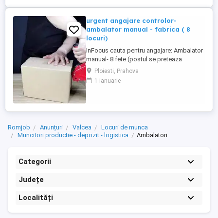
preferat dar se ...
urgent angajare controlor-
ambalator manual - fabrica ( 8
locuri)
InFocus cauta pentru angajare: Ambalator
manual- 8 fete (postul se preteaza
doamnelor) - fabrica Ploiesti Program
Ploiesti, Prahova
lucru: de Luni - Vineri - 3 schimburi - 8 ore
1 ianuarie
sau 12 24 14 48 Studii obligatorii: minim
10 clase, de preferat profil tehnic
industrial Experienta de lucru in fabrica- de
preferat dar se ...
Romjob
Anunțuri
Valcea
Locuri de munca
Muncitori productie - depozit - logistica
Ambalatori
Categorii
Județe
Localități