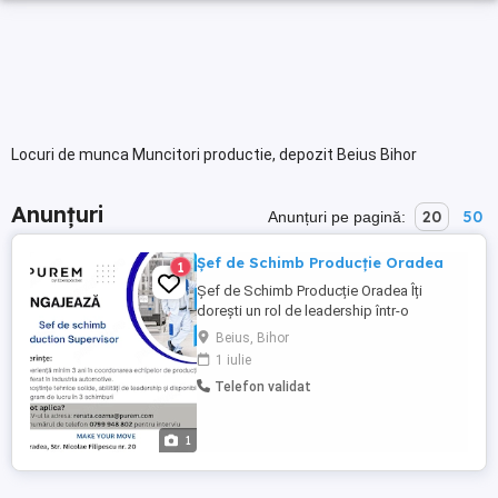
Locuri de munca Muncitori productie, depozit Beius Bihor
Anunțuri
20
50
Anunțuri pe pagină:
Șef de Schimb Producție Oradea
1
Șef de Schimb Producție Oradea Îți
dorești un rol de leadership într-o
companie internațională din industria
Beius, Bihor
automotive? Suntem în căutarea unui Șef
1 iulie
de Schimb cu experiență în coordonarea
Telefon validat
echipelor din producție, care să contribuie
la atingerea obiectivelor de siguranță,
calitate și productivitate. ...
1