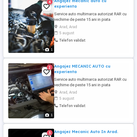
Angajez mecanic auto cu
4
experienta
Service auto multimarca autorizat RAR cu
vechime de peste 15 ani in piata
ANGAJAM -mecanic autoturisme - Oferim:
Arad, Arad
-program de lucru 8 ore de luni pana vineri
5 august
-conditii de munca foarte bune -scule
Telefon validat
profesionale ( Milwaukee, Diagnoza
BOSCH KTS, HaynesPro, etc) -
1
departament separat de
identificare,comanda ...
Angajez MECANIC AUTO cu
2
experienta
Service auto multimarca autorizat RAR cu
vechime de peste 15 ani in piata
ANGAJAM -mecanic autoturisme - Oferim:
Arad, Arad
-program de lucru 8 ore de luni pana vineri
5 august
-conditii de munca foarte bune -scule
Telefon validat
profesionale ( Milwaukee, Diagnoza
BOSCH KTS, HaynesPro, etc) -
1
departament separat de
identificare,comanda ...
Angajez Mecanic Auto In Arad.
3