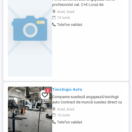
profesionist cat. C+E Locul de
desfasoarare a activitatii este in
Arad, Arad
Loc.Zimandul Nou,Jud.ARAD.(Zona
10 iunie
industriala)
Telefon validat
Tinichigiu Auto
2
Companie suedeză angajează tinichigii
auto.Contract de muncă suedez direct cu
patronul fără intermediar. salar brut 35000
Arad, Arad
coroane suedeze din care ramâi cu 27500
10 iunie
net dupa taxe (impozit asigurare etc) ore
Telefon validat
suplimentare platite cu 150 net. se pot
face in jur de 14 ore suplimentare