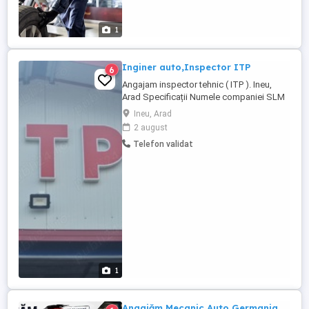
sediul societății din Arad.
1
Inginer auto,Inspector ITP
6
Angajam inspector tehnic ( ITP ). Ineu,
Arad Specificații Numele companiei SLM
SERVICE Tip job full time Descriere
Ineu, Arad
Compania SLM SERVICE isi mareste
2 august
echipa! Angajam inspector tehnic ( ITP ).
Telefon validat
Ce dorim de la tine? atestat inspector
clasa II,valabil experienta in domeniu
abilitate de comunicare, bun ...
1
Angajăm Mecanic Auto Germania