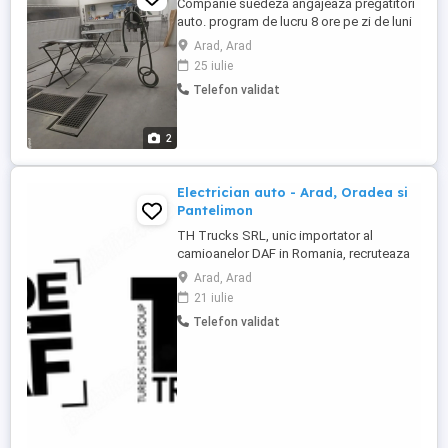
Companie suedeză angajează pregatitori
auto. program de lucru 8 ore pe zi de luni
până vineri. Contract de muncă suedez
Arad, Arad
direct cu patronul fără intermediar. salar
25 iulie
brut 35000 coroane suedeze din care
Telefon validat
ramâi cu 27500 net dupa taxe (impozit
asigurare etc). ore suplimentare platite cu
150 net. se pot face ...
2
Electrician auto - Arad, Oradea si
Pantelimon
TH Trucks SRL, unic importator al
camioanelor DAF in Romania, recruteaza
Electrician auto pentru echipa din Arad,
Arad, Arad
Oradea si Pantelimon. Cerinte: Certificat de
21 iulie
calificare in meseria de electrician auto;
Telefon validat
Minimum 3 ani experienta in reparatii
camioane; Cunostinte de utilizare a
calculatorului si intelegere ...