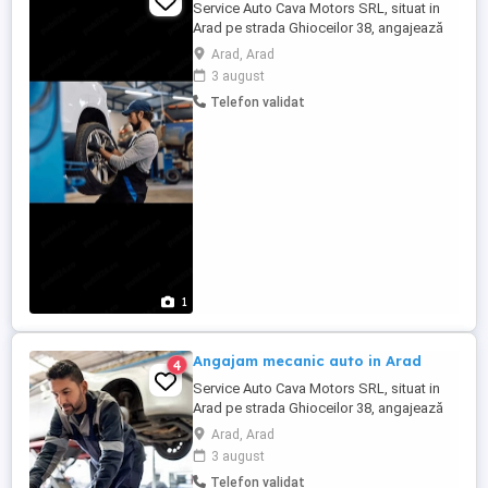
Service Auto Cava Motors SRL, situat in
Arad pe strada Ghioceilor 38, angajează
mecanic. Pachet salarial atractiv in funcție
Arad, Arad
de realizări, implicare și aptitudinile
3 august
fiecăruia. Pentru detalii ne puteți contacta
Telefon validat
la numărul de telefon sau la sediul
societății din Arad.
1
Angajam mecanic auto in Arad
4
Service Auto Cava Motors SRL, situat in
Arad pe strada Ghioceilor 38, angajează
mecanic. Pachet salarial atractiv in funcție
Arad, Arad
de realizări, implicare și aptitudinile
3 august
fiecăruia. Pentru detalii ne puteți contacta
Telefon validat
la numărul de telefon din anunț sau la