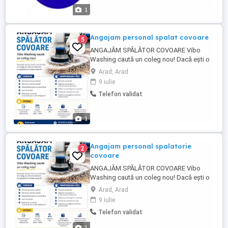
echilibrarea rotilor. Cerem si oferim ...
1
Angajam personal spalat covoare
5
ANGAJĂM SPĂLĂTOR COVOARE Vibo
Washing caută un coleg nou! Dacă ești o
persoană harnică, serioasă și îți dorești un
Arad, Arad
loc de muncă unde implicarea este
9 iulie
răsplătită, te invităm să faci parte din
Telefon validat
echipa noastră. Cerințe: Seriozitate și
punctualitate Hărnicie și atenție la detalii
Disponibilitate pentru ...
1
Angajam personal spalatorie
2
covoare
ANGAJĂM SPĂLĂTOR COVOARE Vibo
Washing caută un coleg nou! Dacă ești o
persoană harnică, serioasă și îți dorești un
Arad, Arad
loc de muncă unde implicarea este
9 iulie
răsplătită, te invităm să faci parte din
Telefon validat
echipa noastră. Cerințe: Seriozitate și
punctualitate Hărnicie și atenție la detalii
1