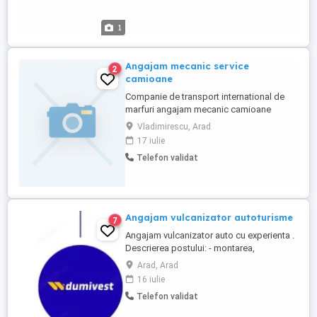
1
Angajam mecanic service
2
camioane
Companie de transport international de
marfuri angajam mecanic camioane
experienta minim 2 ani la garaj
Vladimirescu, Arad
Vladimirescu AR. Salar atractiv.
17 iulie
Telefon validat
Angajam vulcanizator autoturisme
7
Angajam vulcanizator auto cu experienta .
Descrierea postului: - montarea,
demontarea anvelopelor, vulcanizarea
Arad, Arad
anvelopelor la rece, efectuarea unor
16 iulie
activitati specifice cu demontarea
Telefon validat
asamblarea rotilor si montarea rotii pe
autovehicul, inlocuirea anvelopelor uzate ,