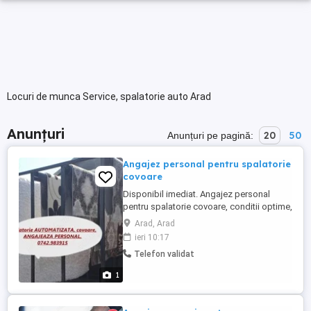
Locuri de munca Service, spalatorie auto Arad
Anunțuri
20
50
Anunțuri pe pagină:
Angajez personal pentru spalatorie
covoare
Disponibil imediat. Angajez personal
pentru spalatorie covoare, conditii optime,
scule de lucru automatizate, salariu
Arad, Arad
discutabil, negociabil, avantajos, ofer
ieri 10:17
seriozitate maxima si cer acelasi lucru,
Telefon validat
cartier Vlaicu Dinamo. Va rog fara mesaje,
folositi NUMAI NR. DE TELEFON de pe
1
fotografie.