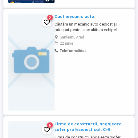
Disponibilitate pentru ...
Caut mecanic auto.
2
Căutăm un mecanic auto dedicat și
priceput pentru a se alătura echipei
noastre. Candidatul ideal va fi responsabil
Sanleani, Arad
de diagnosticarea, repararea și
22 iunie
întreținerea autovehiculelor, asigurând
Telefon validat
funcționarea optimă și siguranța acestora.
Responsabilități: * Diagnosticarea
problemelor mecanice și electrice ...
Firma de constructii, angajeaza
6
sofer profesionist cat. C+E.
Firma de constructii angajeaza :sofer