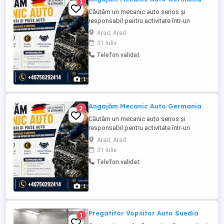
1
Căutăm un mecanic auto serios și
responsabil pentru activitate într-un
depozit de piese auto din Germania.
Arad, Arad
Responsabilități: - Demontarea și
31 iulie
verificarea componentelor auto. -
Telefon validat
Pregătirea pieselor pentru reutilizare și
revânzare. - Menținerea ordinii în zona de
lucru. Cerințe: - Cunoștințe de bază ...
1
Angajăm Mecanic Auto Germania
2
Căutăm un mecanic auto serios și
responsabil pentru activitate într-un
depozit de piese auto din Germania.
Arad, Arad
Responsabilități: - Demontarea și
31 iulie
verificarea componentelor auto. -
Telefon validat
Pregătirea pieselor pentru reutilizare și
revânzare. - Menținerea ordinii în zona de
lucru. Cerințe: - Cunoștințe de bază ...
1
Pregatitor Vopsitor Auto Suedia
1