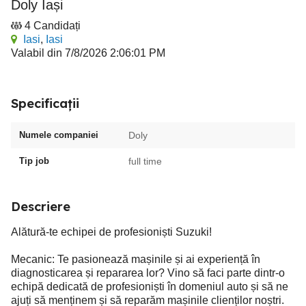
Doly Iași
4 Candidați
Iasi
,
Iasi
Valabil din 7/8/2026 2:06:01 PM
Specificații
Numele companiei
Doly
Tip job
full time
Descriere
Alătură-te echipei de profesioniști Suzuki!
Mecanic: Te pasionează mașinile și ai experiență în
diagnosticarea și repararea lor? Vino să faci parte dintr-o
echipă dedicată de profesioniști în domeniul auto și să ne
ajuți să menținem și să reparăm mașinile clienților noștri.