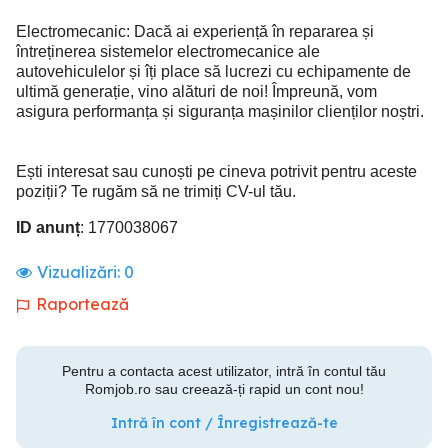
Electromecanic: Dacă ai experiență în repararea și
întreținerea sistemelor electromecanice ale
autovehiculelor și îți place să lucrezi cu echipamente de
ultimă generație, vino alături de noi! Împreună, vom
asigura performanța și siguranța mașinilor clienților noștri.
Ești interesat sau cunoști pe cineva potrivit pentru aceste
poziții? Te rugăm să ne trimiți CV-ul tău.
ID anunț
: 1770038067
Vizualizări:
0
Raportează
Pentru a contacta acest utilizator, intră în contul tău
Romjob.ro sau creează-ți rapid un cont nou!
Intră în cont / Înregistrează-te