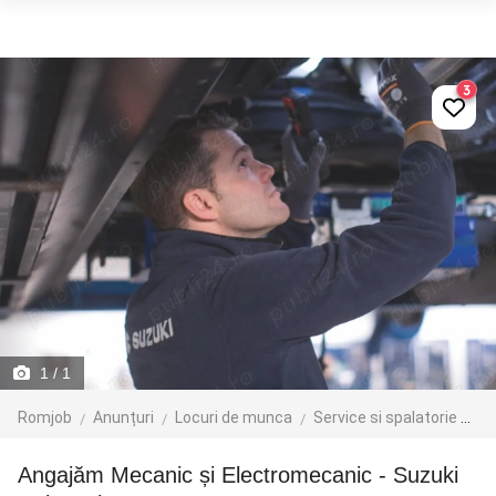
3
1
/ 1
Romjob
Anunțuri
Locuri de munca
Service si spalatorie auto
Angajăm Mecanic și Electromecanic - Suzuki