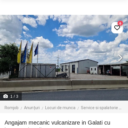
6
1
/ 3
Romjob
Anunțuri
Locuri de munca
Service si spalatorie auto
Angajam mecanic vulcanizare in Galati cu