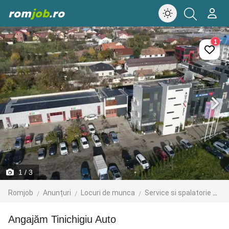
rom
job
.ro
1
1
/ 3
Romjob
Anunțuri
Locuri de munca
Service si spalatorie auto
Angajăm Tinichigiu Auto