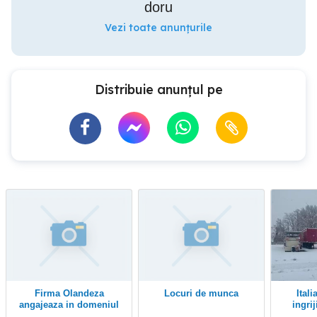
doru
Vezi toate anunțurile
Distribuie anunțul pe
firma Olandeza
Locuri de munca
Italia Milano caut
angajeaza in domeniul
ingri
intretinere auto
caroti