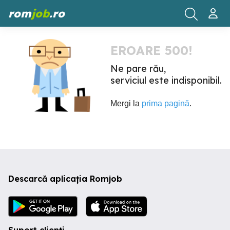
rom
job
.ro
EROARE 500!
Ne pare rău,
serviciul este indisponibil.
Mergi la
prima pagină
.
Descarcă aplicația Romjob