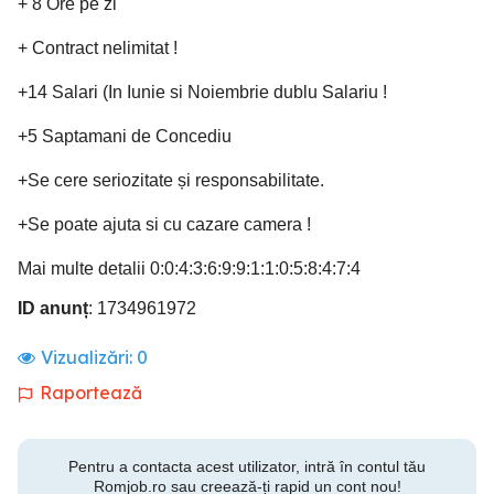
+ 8 Ore pe zi
+ Contract nelimitat !
+14 Salari (In Iunie si Noiembrie dublu Salariu !
+5 Saptamani de Concediu
+Se cere seriozitate și responsabilitate.
+Se poate ajuta si cu cazare camera !
Mai multe detalii 0:0:4:3:6:9:9:1:1:0:5:8:4:7:4
ID anunț
: 1734961972
Vizualizări:
0
Raportează
Pentru a contacta acest utilizator, intră în contul tău
Romjob.ro sau creează-ți rapid un cont nou!