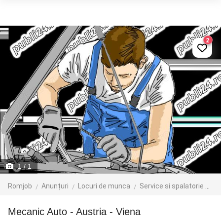
2
1
/ 1
Romjob
Anunțuri
Locuri de munca
Service si spalatorie auto
Mecanic Auto - Austria - Viena