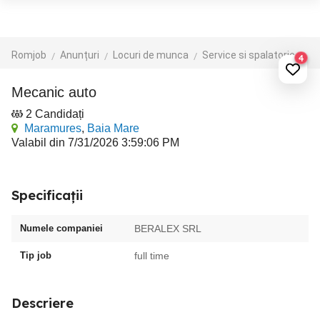
Romjob
Anunțuri
Locuri de munca
Service si spalatorie auto
4
Mecanic auto
2 Candidați
Maramures
,
Baia Mare
Valabil din 7/31/2026 3:59:06 PM
Specificații
Numele companiei
BERALEX SRL
Tip job
full time
Descriere