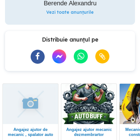
Berende Alexandru
Vezi toate anunțurile
Distribuie anunțul pe
Angajez ajutor de
Angajez ajutor mecanic
Mecanic service utilaje
mecanic , spalator auto
dezmembrartor
constr