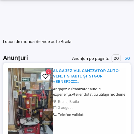
Locuri de munca Service auto Braila
Anunțuri
20
50
Anunțuri pe pagină:
ANGAJEZ VULCANIZATOR AUTO-
2
VENIT STABIL ȘI SIGUR
+BENEFICII..
Angajez vulcanizator auto cu
experiență.Atelier dotat cu utilaje moderne
, automate, dotat cu absolut tot ce este
Braila, Braila
necesar. Experiența la casa de marcat,
3 august
Seriozitate și punctualitate în relația cu
Telefon validat
locul de muncă și clienții. Experiență în
schimbul anvelopelor, echilibrarea roților,
repararea anvelopelor ...