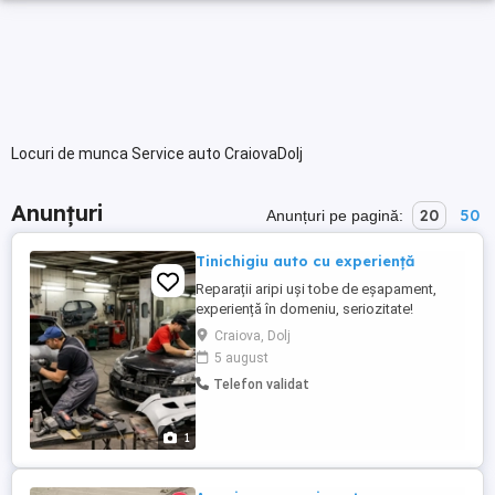
Locuri de munca Service auto CraiovaDolj
Anunțuri
20
50
Anunțuri pe pagină:
Tinichigiu auto cu experiență
Reparații aripi uși tobe de eșapament,
experiență în domeniu, seriozitate!
Craiova, Dolj
5 august
Telefon validat
1