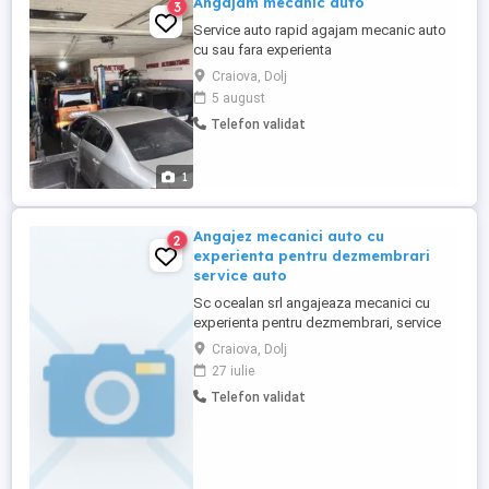
Angajam mecanic auto
3
Service auto rapid agajam mecanic auto
cu sau fara experienta
Craiova, Dolj
5 august
Telefon validat
1
Angajez mecanici auto cu
2
experienta pentru dezmembrari
service auto
Sc ocealan srl angajeaza mecanici cu
experienta pentru dezmembrari, service
auto. Program luni-vineri, 2 sâmbete pe
Craiova, Dolj
luna se lucreaza, posibilitate cazare.
27 iulie
Detalii telefonic
Telefon validat