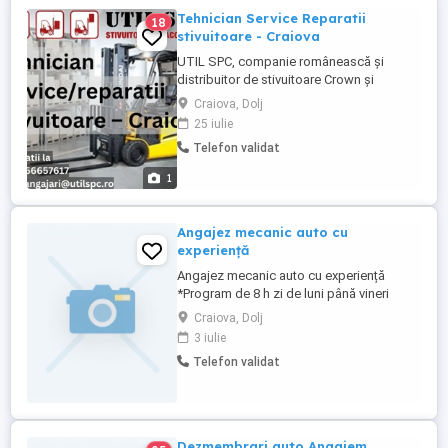
Tehnician Service Reparatii
18
stivuitoare - Craiova
UTIL SPC, companie românească și
distribuitor de stivuitoare Crown și
Hyundai în România, își extinde echipa și
Craiova, Dolj
caută noi colegi! Căutăm Tehnicieni
25 iulie
Service Mecanic pentru întreținerea și
Telefon validat
repararea stivuitoarelor și a
echipamentelor de ridicat, la sediile
1
clienților din zonele: Craiova, Slatina,
Râmnicu ...
Angajez mecanic auto cu
experiență
Angajez mecanic auto cu experiență
*Program de 8 h zi de luni până vineri
*Sâmbăta și Duminica liber *Contract de
Craiova, Dolj
munca pe perioada nedeterminata
3 iulie
*Salariu atractiv Daca îți dorești să faci
Telefon validat
parte din echipa noastră și ai nevoie de
mai multe detalii contactează -ne la nr de
telefon 768.408.147
Dezmembrari auto Angajem