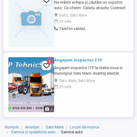
Ne mărim echipa și căutăm un vopsitor
auto. Ce oferim: Salariu atractiv, Contract
de muncă pe perioadă nedeterminată; Loc
Botiz, Satu Mare
de muncă stabil; Atelier modern,
31 iulie
echipamente profesionale și materiale de
Telefon validat
calitate; Colectiv serios și respect
reciproc. Cerințe: Experiență în vopsitorie
auto constituie ...
Angajam inspector ITP
2
Angajam inspector ITP la statie noua in
municipiul Satu Mare .Avantaj atestat.
Satu Mare, Satu Mare
29 iulie
1
Romjob
Anunțuri
Satu Mare
Locuri de munca
Service si spalatorie auto
Service auto