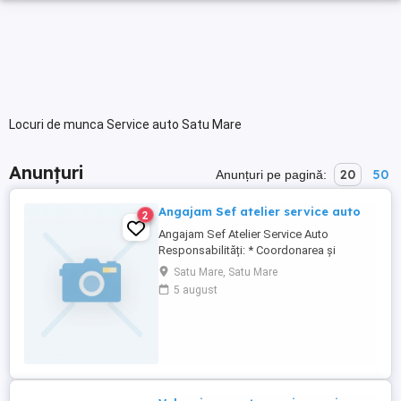
Locuri de munca Service auto Satu Mare
Anunțuri
20
50
Anunțuri pe pagină:
Angajam Sef atelier service auto
2
Angajam Sef Atelier Service Auto
Responsabilități: * Coordonarea și
supervizarea activității echipei de
Satu Mare, Satu Mare
mecanici auto. * Planificarea și
5 august
gestionarea fluxului de lucru în atelier. *
Asigurarea respectării standardelor de
calitate și a termenelor de execuție. *
Diagnosticarea și soluționarea ...