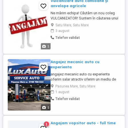
Vulcanizare auto camioane și
anvelope agricole
Ne mărim echipa! Căutăm un nou coleg
VULCANIZATOR! Suntem în căutarea unui
vulcanizator pasionat și dedicat, care să
Satu Mare, Satu Mare
se alăture echipei noastre. Dacă ai
3 august
experiență în domeniu și îți dorești un loc
Telefon validat
de muncă stabil, acest anunț este pentru
tine! Ce căutăm: Experiență în montarea,
1
echilibrarea ...
Angajez mecanic auto cu
experienta
angajez mecanic auto cu experienta
oferim salar atractiv oferim un mediu de
lucru curat si placut cerem si oferim
Pasunea Mare, Satu Mare
seriozitate
1 august
Telefon validat
1
Angajam vopsitor auto - full time
1