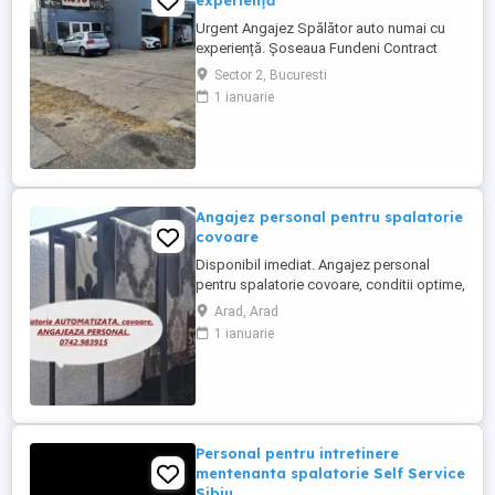
experiență
Urgent Angajez Spălător auto numai cu
experiență. Șoseaua Fundeni Contract
Carte de munca Salariu plus comisioane
Sector 2, Bucuresti
Nu oferim cazare
1 ianuarie
Angajez personal pentru spalatorie
covoare
Disponibil imediat. Angajez personal
pentru spalatorie covoare, conditii optime,
scule de lucru automatizate, salariu
Arad, Arad
discutabil, negociabil, avantajos, ofer
1 ianuarie
seriozitate maxima si cer acelasi lucru,
cartier Vlaicu Dinamo. Va rog fara mesaje,
folositi NUMAI NR. DE TELEFON de pe
fotografie.
Personal pentru intretinere
mentenanta spalatorie Self Service
Sibiu