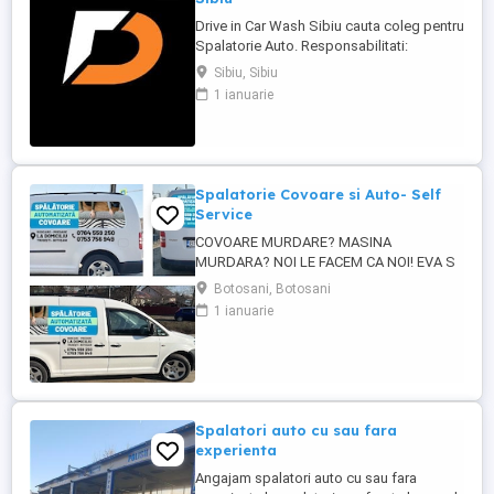
Drive in Car Wash Sibiu cauta coleg pentru
Spalatorie Auto. Responsabilitati:
mentinerea curateniei in spalatorie
Sibiu, Sibiu
intretinerea pistelor si a aspiratoarelor
1 ianuarie
functionale mentenanta in incinta
spalatoriei reparatia instalatiilor inlocuirea
sacilor de la aspiratoare ...
Spalatorie Covoare si Auto- Self
Service
COVOARE MURDARE? MASINA
MURDARA? NOI LE FACEM CA NOI! EVA S
CAR WASH - TRUSESTI, BOTOSANI
Botosani, Botosani
SPALATORIE COVOARE SI AUTO SELF
1 ianuarie
SERVICE 24 7 SPALATORIE
PROFESIONALA DE COVOARE * Eliminam
petele, praful si mirosurile * Curatare in
profunzime * Spalam covoare, pilote si
paturi mari * Rezultate vizibile din ...
Spalatori auto cu sau fara
experienta
Angajam spalatori auto cu sau fara