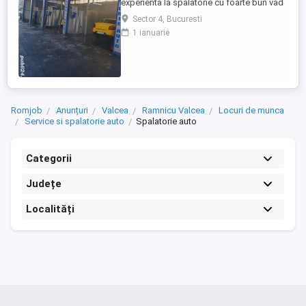
experienta la spalatorie cu foarte bun vad
comercial in sectorul 4 la sosea Luica
Sector 4, Bucuresti
intersectie cu Uioara. Oferim comisioane
1 ianuarie
50% la degresari, tapiterii, polish Venituri
minime de 2500 de lei lunare, si se poate
ajunge pina la 5000 de lei. Oferim si
cazare pentru 1 sau ...
Romjob
Anunțuri
Valcea
Ramnicu Valcea
Locuri de munca
Service si spalatorie auto
Spalatorie auto
Categorii
Județe
Localități