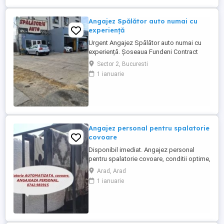
Angajez Spălător auto numai cu
experiență
Urgent Angajez Spălător auto numai cu
experiență. Șoseaua Fundeni Contract
Carte de munca Salariu plus comisioane
Sector 2, Bucuresti
Nu oferim cazare
1 ianuarie
Angajez personal pentru spalatorie
covoare
Disponibil imediat. Angajez personal
pentru spalatorie covoare, conditii optime,
scule de lucru automatizate, salariu
Arad, Arad
discutabil, negociabil, avantajos, ofer
1 ianuarie
seriozitate maxima si cer acelasi lucru,
cartier Vlaicu Dinamo. Va rog fara mesaje,
folositi NUMAI NR. DE TELEFON de pe
fotografie.