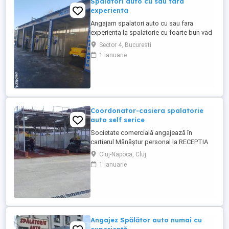
Spalatori auto cu sau fara
experienta
Angajam spalatori auto cu sau fara
experienta la spalatorie cu foarte bun vad
comercial in sectorul 4 la sosea Luica
Sector 4, Bucuresti
intersectie cu Uioara. Oferim comisioane
1 ianuarie
50% la degresari, tapiterii, polish Venituri
minime de 2500 de lei lunare, si se poate
ajunge pina la 5000 de lei. Oferim si
cazare pentru 1 sau ...
Coordonator-casiera spalatorie
auto self serice
Societate comercială angajează în
cartierul Mănăștur personal la RECEPTIA
spalatoriei auto self service pentru
Cluj-Napoca, Cluj
indrumarea clientilor si coordonarea
1 ianuarie
activitatii. Program de lucru: 1 săptămână
se lucrează: luni, miercuri și vineri de la ora
8-20 1 săptămână se lucrează: marți, joi,
sâmbătă și duminica ...
Angajez Spălător auto numai cu