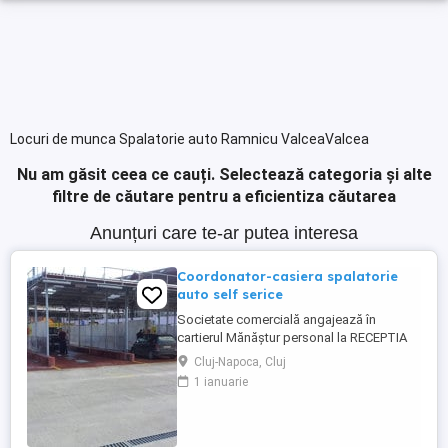
Locuri de munca Spalatorie auto Ramnicu ValceaValcea
Nu am găsit ceea ce cauți.
Selectează categoria și alte
filtre de căutare pentru a eficientiza căutarea
Anunțuri care te-ar putea interesa
Coordonator-casiera spalatorie
auto self serice
Societate comercială angajează în
cartierul Mănăștur personal la RECEPTIA
spalatoriei auto self service pentru
Cluj-Napoca, Cluj
indrumarea clientilor si coordonarea
1 ianuarie
activitatii. Program de lucru: 1 săptămână
se lucrează: luni, miercuri și vineri de la ora
8-20 1 săptămână se lucrează: marți, joi,
sâmbătă și duminica ...