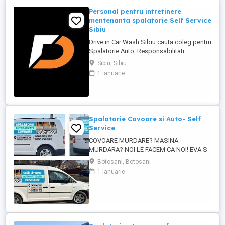
Personal pentru intretinere
mentenanta spalatorie Self Service
Sibiu
Drive in Car Wash Sibiu cauta coleg pentru
Spalatorie Auto. Responsabilitati:
mentinerea curateniei in spalatorie
Sibiu, Sibiu
intretinerea pistelor si a aspiratoarelor
1 ianuarie
functionale mentenanta in incinta
spalatoriei reparatia instalatiilor inlocuirea
sacilor de la aspiratoare ...
Spalatorie Covoare si Auto- Self
Service
COVOARE MURDARE? MASINA
MURDARA? NOI LE FACEM CA NOI! EVA S
CAR WASH - TRUSESTI, BOTOSANI
Botosani, Botosani
SPALATORIE COVOARE SI AUTO SELF
1 ianuarie
SERVICE 24 7 SPALATORIE
PROFESIONALA DE COVOARE * Eliminam
petele, praful si mirosurile * Curatare in
profunzime * Spalam covoare, pilote si
paturi mari * Rezultate vizibile din ...