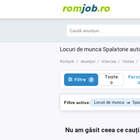
rom
job
.ro
Toate
Perso
Filtre
3
0
0
Locuri de munca Spalatorie aut
Romjob
Anunțuri
Vrancea
Unirea
Toate
Pers
Filtre
3
0
→
Filtre active:
Locuri de munca
Spal
Nu am găsit ceea ce cauți