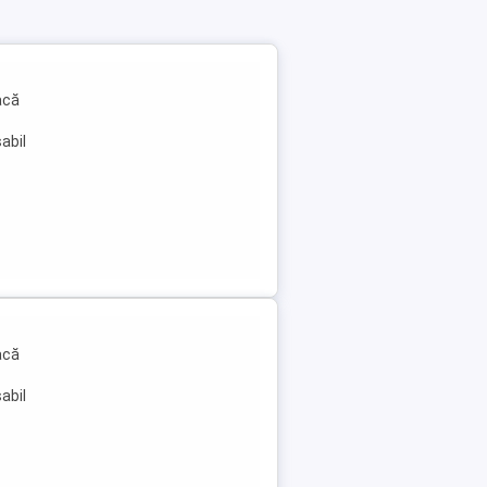
acă
abil
acă
abil