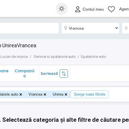
ane
Companii
Sortează
Agenț
Contul meu
0
o UnireaVrancea
Locuri de munca
Service si spalatorie auto
Spalatorie auto
oane
Companii
Sortează
0
0
atorie auto
Vrancea
Unirea
Șterge toate filtrele
.
Selectează categoria și alte filtre de căutare pe