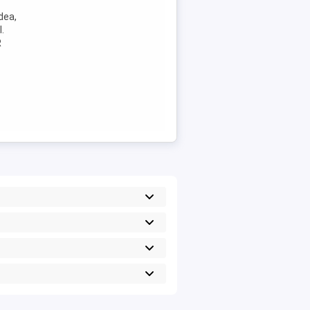
dea,
.
R