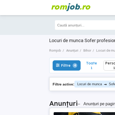
rom
job
.ro
Toate
Perso
Filtre
4
1
1
Locuri de munca Sofer profesion
Romjob
Anunțuri
Bihor
Locuri de m
Toate
Pers
Filtre
4
1
1
→
Filtre active:
Locuri de munca
Sofe
Anunțuri
–
Anunțuri pe pagi