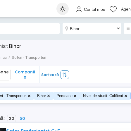
ane
Companii
Sortează
Agenț
Contul meu
0
ist Bihor
unca
Soferi - Transporturi
oane
Companii
Sortează
0
ri - Transporturi
Bihor
Persoane
Nivel de studii: Calificat
nă:
20
50