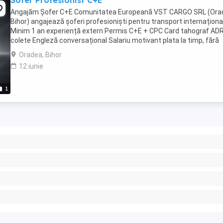
Sofer Profesionist C+E
Angajăm Șofer C+E Comunitatea Europeană VST CARGO SRL (Ora
Bihor) angajează șoferi profesioniști pentru transport internațional
Minim 1 an experiență extern Permis C+E + CPC Card tahograf AD
colete Engleză conversațional Salariu motivant plata la timp, fără
întârzieri ...
Oradea, Bihor
12 iunie
1