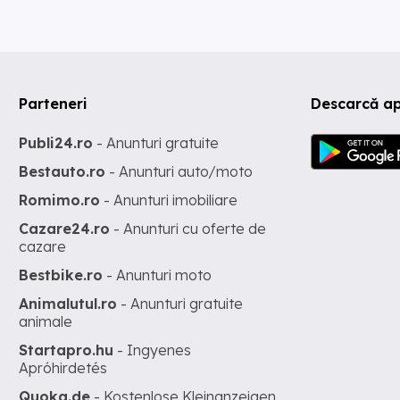
Parteneri
Descarcă ap
Publi24.ro
- Anunturi gratuite
Bestauto.ro
- Anunturi auto/moto
Romimo.ro
- Anunturi imobiliare
Cazare24.ro
- Anunturi cu oferte de
cazare
Bestbike.ro
- Anunturi moto
Animalutul.ro
- Anunturi gratuite
animale
Startapro.hu
- Ingyenes
Apróhirdetés
Quoka.de
- Kostenlose Kleinanzeigen