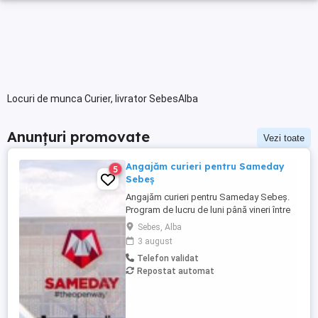
Locuri de munca Curier, livrator SebesAlba
Anunțuri promovate
Vezi toate
Angajăm curieri pentru Sameday
5
Sebeș
Angajăm curieri pentru Sameday Sebeș.
Program de lucru de luni până vineri între
10:00 și 18:00 cu target de minim 80 livrări
Sebes, Alba
la adrese diferite. Oferim salariu net între
3 august
3200 și 4000 lei în funcție de indicatorii de
Telefon validat
performanță îndepliniți și contract de
Repostat automat
muncă pe perioadă nedeterminată.
Candidatul ...