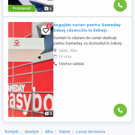
Promovat
2
Angajăm curieri pentru Sameday
1
Sebeș (domiciliu în Sebeș)
Suntem în căutare de curieri dedicați
pentru Sameday, cu domiciliul în Sebeș.
Candidatul ideal este o persoană
Sebes, Alba
responsabilă, punctuală și orientată către
18 iunie
rezultate. Responsabilități: * Ridicare și
Telefon validat
livrare eficientă a coletelor în zona alocată.
* Respectarea rutelor stabilite și a
termenelor de ...
3
Romjob
Anunțuri
Alba
Sebes
Locuri de munca