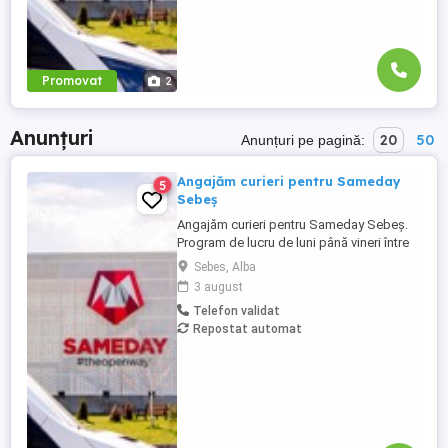
Promovat
2
Anunțuri
20
50
Anunțuri pe pagină:
Angajăm curieri pentru Sameday
5
Sebeș
Angajăm curieri pentru Sameday Sebeș.
Program de lucru de luni până vineri între
10:00 și 18:00 cu target de minim 80 livrări
Sebes, Alba
la adrese diferite. Oferim salariu net între
3 august
3200 și 4000 lei în funcție de indicatorii de
Telefon validat
performanță îndepliniți și contract de
Repostat automat
muncă pe perioadă nedeterminată.
Candidatul ...