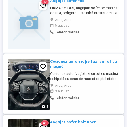
Angajez sofer taxi
12
FIRMA de TAXI, angajam sofer pe masina
de taxi, obligatoriu se aibă atestat de taxi.
Detalii la numărul de telefon afisat
Arad, Arad
5 august
Telefon validat
Cesionez autorizație taxi cu tot cu
mașină
Cesionez autorizație taxi cu tot cu mașină
echipată cu ceas de marcat digital stație
pos toate actele la zi fără datorii valabilă
Arad, Arad
pînă în 2031 mai multe informații la tel
3 august
9500 euro.
Telefon validat
5
Angajez sofer bolt uber
81