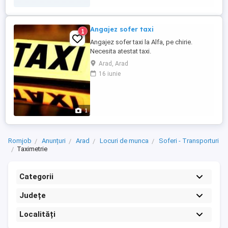
Permis categoria ...
Angajez sofer taxi
1
Angajez sofer taxi la Alfa, pe chirie.
Necesita atestat taxi.
Arad, Arad
16 iunie
1
Romjob
Anunțuri
Arad
Locuri de munca
Soferi - Transporturi
Taximetrie
Categorii
Județe
Localități