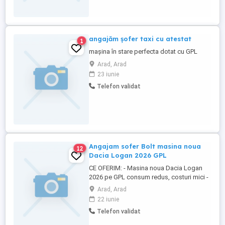
angajăm șofer taxi cu atestat
1
mașina în stare perfecta dotat cu GPL
Arad, Arad
23 iunie
Telefon validat
Angajam sofer Bolt masina noua
12
Dacia Logan 2026 GPL
CE OFERIM: - Masina noua Dacia Logan
2026 pe GPL consum redus, costuri mici -
Program flexibil alegi tu orele de lucru -
Arad, Arad
Fara investitie initiala din partea ta - Cont
22 iunie
Bolt activ in cateva zile - Suport
Telefon validat
permanent din partea firmei - Contract de
munca 8 ore CERINTE OBLIGATORII: -