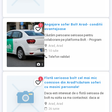
Angajare sofer Bolt Arad- conditii
7
avantajoase
Căutăm persoane serioase pentru
colaborare pe platforma Bolt. - Program
flexibil (full-time sau part-time) - Venituri
Arad, Arad
atractive - Mașină pusă la dispoziție -
10 iulie
Contract de muncă - Suport permanent
Telefon validat
Cerințe: - Permis categoria B valabil -
Seriozitate și responsabilitate - Experiența
1
reprezintă ...
Flotă serioasa bolt cel mai mic
1
comision din Arad!!căutam soferi
cu masini personale!
Daca esti interesat de o flotă serioasa de
bolt nu ezita sa ma contactezi. daca ai
masina si atestat bolt, si nu ai firma te
Arad, Arad
aștept in flota noastra!
26 iunie