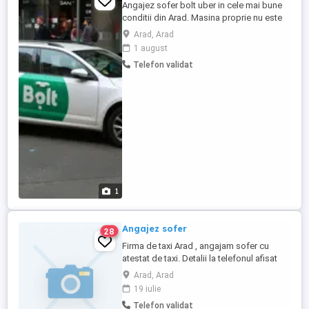
Angajez sofer bolt uber in cele mai bune
conditii din Arad. Masina proprie nu este
obligatorie, vei lucra pe masina
Arad, Arad
companiei. Cartea de munca este
1 august
obligatorie. Masina ramane la sofer.o
Telefon validat
poate folosi si in interes personal.Detaliile
se dau telefonic. Venitul minim lunar este
5.000 RON.
1
Angajez sofer
28
Firma de taxi Arad , angajam sofer cu
atestat de taxi. Detalii la telefonul afisat
Arad, Arad
19 iulie
Telefon validat