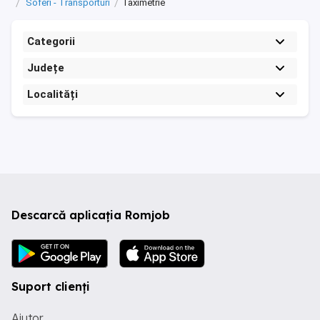
Soferi - Transporturi
Taximetrie
Categorii
Județe
Localități
Descarcă aplicația Romjob
Suport clienți
Ajutor