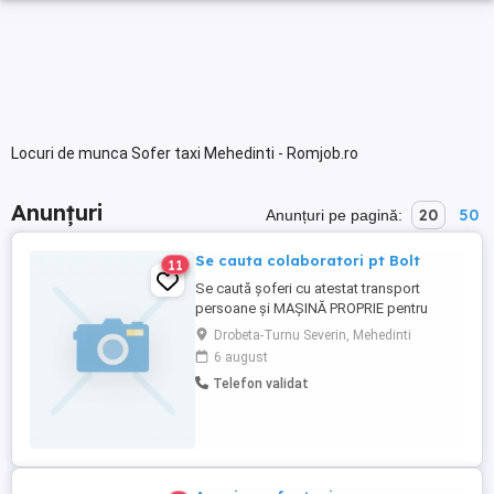
Locuri de munca Sofer taxi Mehedinti - Romjob.ro
Anunțuri
20
50
Anunțuri pe pagină:
Se cauta colaboratori pt Bolt
11
Se caută șoferi cu atestat transport
persoane și MAȘINĂ PROPRIE pentru
colaborare BOLT! Activitatea flotei se
Drobeta-Turnu Severin, Mehedinti
desfășoară în regiunea Drobeta Turnu
6 august
Severin -Dudasu Schelei ,Gura Văii ,Schela
Telefon validat
Cladovei Parteneriatul se face prin
următoarele forme de colaborare: -
Contract de colaborare între persoane ...