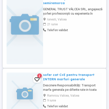
semiremorca
GENERAL TRUST VÂLCEA SRL, angajează
șoferi profesioniști cu experienta în
conducere ansamblu - cap tractor și
Ionesti, Valcea
semiremorca.
21 iunie
Telefon validat
sofer cat C+E pentru transport
2
INTERN marfuri generale
Descriere Responsabilități: Transport
marfa generala pe diferite rute in toata
Romania. Plecarea se face din ARAD.
Ramnicu Valcea, Valcea
Transport sigur si eficient al marfurilor
9 iunie
catre clientii nostri. Respectarea rutelor si
Telefon validat
a termenelor de livrare conform planificarii