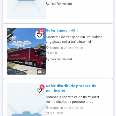
la telefon
Telefon validat
Sofer camion 40 t
12
Societate de transport din Rm. Valcea
angajeaza sofer trafic intern și
internațional tur-retur (Italia, Spania,
Ramnicu Valcea, Valcea
Polonia, Germania) Necesar experiență si
ieri 07:06
atestat ADR colete!!! Salariu
Telefon validat
atractiv+diurnă. Relații la telefon
1
Sofer distributie produse de
5
panificatie
Compania noastră caută un **Șofer
pentru distribuția produselor de
panificație** dedicat și responsabil pentru
Ramnicu Valcea, Valcea
a se alătura echipei noastre. Candidatul
3 august
ideal va avea o atitudine proactivă și va