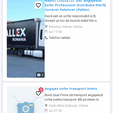
MARVI LOGISTIC SRL angajează
Șofer Profesionist Distribuție Marfă
Curierat Paletizat (Pallex)
Dacă ești un șofer responsabil și îți
dorești un loc de muncă stabil într-o
echipă profesionistă, te așteptăm alături
Ramnicu Valcea, Valcea
de noi! Activitate: -Distribuție de marfă în
azi 13:58
sistem de curierat paletizat (Pallex); -
Telefon validat
Livrarea și preluarea mărfurilor conform
rutelor stabilite; -Manipularea și
transportul mărfurilor ...
2
Angajez sofer transport intern
3
Bună ziua! Firma de transport angajează
sofer pentru transport 40t pe intern la
prelată, cursele se fac in general din
Dealu Mare (Galicea), Valcea
Vâlcea si retur . Pentru detalii va așteptăm
azi 07:38