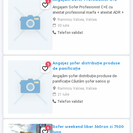
1
Angajam Sofer Profesionist C+E cu
atestat profesional marfa + atestat ADR +
card tahograf, pentru cisterna transport
Ramnicu Valcea, Valcea
produse chimice.
30 iulie
Telefon validat
Angajez șofer distribuție produse
5
de panificație
Angajăm șofer distribuție produse de
panificație Căutăm șofer serios și
responsabil pentru distribuția produselor
Ramnicu Valcea, Valcea
de panificație. Cerințe: * Permis categoria
21 iulie
B; * Punctualitate și responsabilitate; *
Telefon validat
Experiența în distribuție necesară
*Program de lucru (Luni-Sambata) ( ferim:
* Salariu 3800 net ...
Sofer weekend liber 360ron zi 7500
6
luna