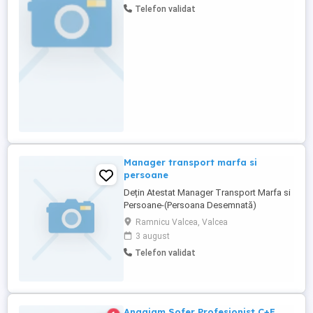
Telefon validat
înțelege importanța livrării la timp și în
condiții optime a produselor noastre către
clienți. **Responsabilități ...
Manager transport marfa si
persoane
Dețin Atestat Manager Transport Marfa si
Persoane-(Persoana Desemnată)
Ramnicu Valcea, Valcea
3 august
Telefon validat
Angajam Sofer Profesionist C+E