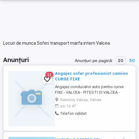
Locuri de munca Soferi transport marfa intern Valcea
Anunțuri
20
50
Anunțuri pe pagină:
Angajez sofer profesionist camion
11
CURSE FIXE
Angajez conducator auto pentru curse
FIXE - VALCEA - PITESTI SI VALCEA -
BUCURESTI - TUR -RETUR week - end
Ramnicu Valcea, Valcea
liber, se lucreaza la program pt mai multe
azi 16:47
detalii va rog sa sunati la nr de telefon
Telefon validat