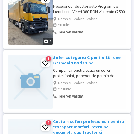
Necesar conducător auto Program de
lucru Luni - Vineri 380 RON zi lucrata (7500
- 8000 Ron ) Majoritatea încărcărilor
Ramnicu Valcea, Valcea
descărcărilor sunt la rampă Necesar doar
20 iulie
șofer cu experiență
Telefon validat
1
Sofer categoria C pentru 18 tone
1
Germania Karlsruhe
Compania noastră caută un șofer
profesionist, posesor de permis de
conducere categoria C, pentru a opera un
Ramnicu Valcea, Valcea
vehicul de 18 tone. Candidatul ideal va
27 iunie
avea experiență în transportul de mărfuri și
Telefon validat
va demonstra responsabilitate,
punctualitate și respectarea normelor de
circulație. **Responsabilități:** * ...
Cautam soferi profesionisti pentru
2
transport marfuri intern pe
ansamblu cap tractor si