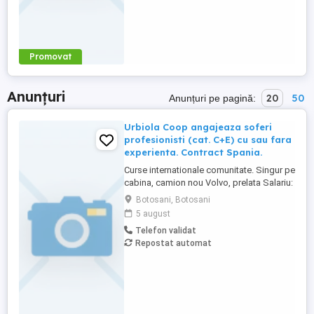
Promovat
Anunțuri
20
50
Anunțuri pe pagină:
Urbiola Coop angajeaza soferi
profesionisti (cat. C+E) cu sau fara
experienta. Contract Spania.
Curse internationale comunitate. Singur pe
cabina, camion nou Volvo, prelata Salariu:
2700 luna net 12.000 km (garantat) Prima
Botosani, Botosani
0,06 camion km extra peste 12000 km; +
5 august
100 prima la angajare pt. ADR; + 300 prima
Telefon validat
pentru 6 luni lucrate; + 300 prima pentru 9
Repostat automat
luni lucrate; + 300 prima pentru 12 luni
lucrate. Cazare, ...