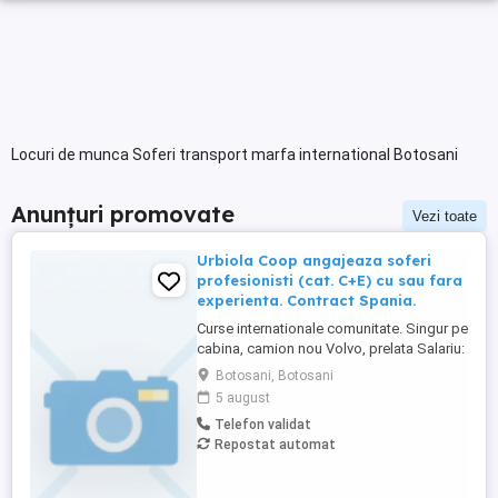
Locuri de munca Soferi transport marfa international Botosani
Anunțuri promovate
Vezi toate
Urbiola Coop angajeaza soferi
profesionisti (cat. C+E) cu sau fara
experienta. Contract Spania.
Curse internationale comunitate. Singur pe
cabina, camion nou Volvo, prelata Salariu:
2700 luna net 12.000 km (garantat) Prima
Botosani, Botosani
0,06 camion km extra peste 12000 km; +
5 august
100 prima la angajare pt. ADR; + 300 prima
Telefon validat
pentru 6 luni lucrate; + 300 prima pentru 9
Repostat automat
luni lucrate; + 300 prima pentru 12 luni
lucrate. Cazare, ...